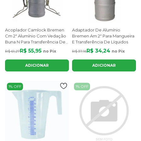
Acoplador Camlock Bremen
Adaptador De Alumínio
Cm 2" Alumínio Com Vedação
Bremen Am 2" Para Mangueira
Buna N Para Transferência De
E Transferência De Líquidos
Líquidos
R$ 55,95
R$ 34,24
R$ 61,27
no Pix
R$ 37,16
no Pix
ADICIONAR
ADICIONAR
1% OFF
1% OFF