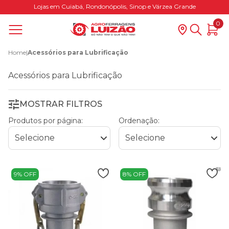
Lojas em Cuiabá, Rondonópolis, Sinop e Várzea Grande
0
Home
|
Acessórios para Lubrificação
Acessórios para Lubrificação
MOSTRAR FILTROS
Produtos por página:
Ordenação:
9% OFF
8% OFF