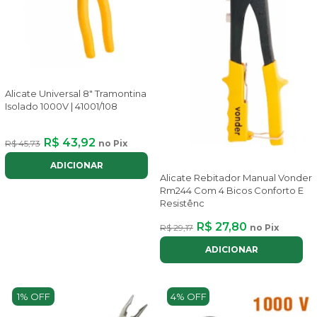
Alicate Universal 8" Tramontina
Isolado 1000V | 41001/108
R$ 43,92
R$ 45,73
no Pix
ADICIONAR
Alicate Rebitador Manual Vonder
Rm244 Com 4 Bicos Conforto E
Resistênc
R$ 27,80
R$ 29,17
no Pix
ADICIONAR
1% OFF
4% OFF