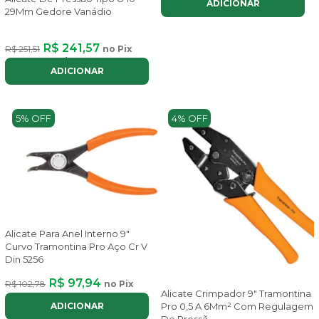
ADICIONAR
29Mm Gedore Vanádio
R$ 241,57
R$ 251,51
no Pix
ou até
2x
de
R$ 135,95
com juros
ADICIONAR
5% OFF
4% OFF
Alicate Para Anel Interno 9"
Curvo Tramontina Pro Aço Cr V
Din 5256
R$ 97,94
R$ 102,78
no Pix
Alicate Crimpador 9" Tramontina
Pro 0,5 A 6Mm² Com Regulagem
ADICIONAR
De Pressã