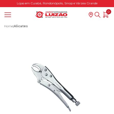
Lojas em Cuiabá, Rondonópolis, Sinop e Várzea Grande
0
Home
|
Alicates