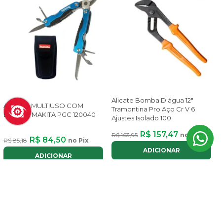
Alicate Bomba D'água 12"
ALICATE MULTIUSO COM
Tramontina Pro Aço Cr V 6
ESTOJO MAKITA PGC 120040
Ajustes Isolado 100
R$ 157,47
R$ 163,95
no Pix
R$ 84,50
R$ 85,18
no Pix
ADICIONAR
ADICIONAR
5% OFF
4% OFF