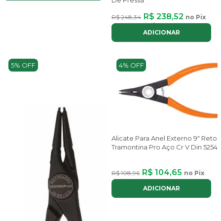
R$ 238,52
R$ 248,34
no Pix
ou até
2x
de
R$ 134,23
com juros
ADICIONAR
5% OFF
4% OFF
Alicate Para Anel Externo 9" Reto
Tramontina Pro Aço Cr V Din 5254
R$ 104,65
R$ 108,96
no Pix
ADICIONAR