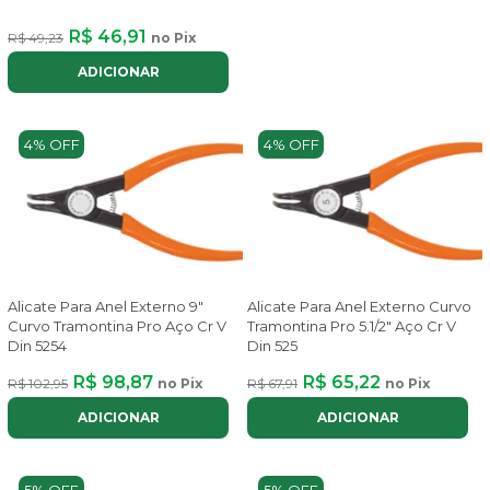
R$ 46,91
R$ 49,23
no Pix
ADICIONAR
4% OFF
4% OFF
Alicate Para Anel Externo 9"
Alicate Para Anel Externo Curvo
Curvo Tramontina Pro Aço Cr V
Tramontina Pro 5.1/2" Aço Cr V
Din 5254
Din 525
R$ 98,87
R$ 65,22
R$ 102,95
no Pix
R$ 67,91
no Pix
ADICIONAR
ADICIONAR