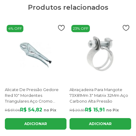
Produtos relacionados
4% OFF
23% OFF
Alicate De Pressão Gedore
Abraçadeira Para Mangote
Red 10" Mordentes
73X81Mm 3" Matrix 32Mm Aço
Triangulares Aço Cromo
Carbono Alta Pressão
Vanádio Niquelado
R$ 54,82
R$ 15,91
R$ 57,06
no Pix
R$ 20,59
no Pix
ADICIONAR
ADICIONAR