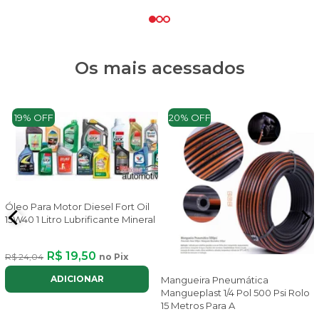
Os mais acessados
19% OFF
20% OFF
Óleo Para Motor Diesel Fort Oil
15W40 1 Litro Lubrificante Mineral
R$ 19,50
R$ 24,04
no Pix
ADICIONAR
Mangueira Pneumática
Mangueplast 1/4 Pol 500 Psi Rolo
x
15 Metros Para A