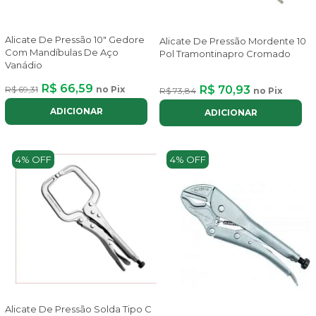
Alicate De Pressão 10" Gedore
Alicate De Pressão Mordente 10
Com Mandíbulas De Aço
Pol Tramontinapro Cromado
Vanádio
R$ 66,59
R$ 70,93
R$ 69,31
no Pix
R$ 73,84
no Pix
ADICIONAR
ADICIONAR
4% OFF
4% OFF
Alicate De Pressão Solda Tipo C