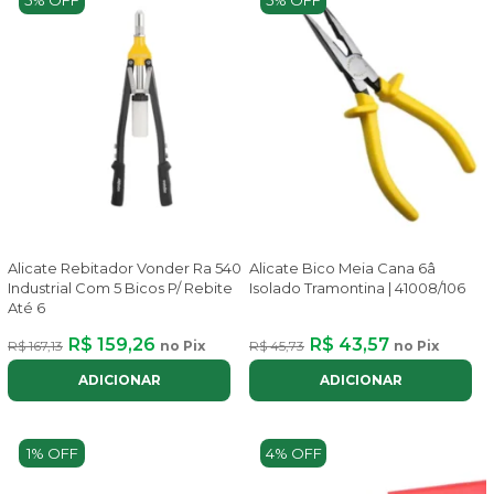
5% OFF
5% OFF
Alicate Rebitador Vonder Ra 540
Alicate Bico Meia Cana 6â
Industrial Com 5 Bicos P/ Rebite
Isolado Tramontina | 41008/106
Até 6
R$ 159,26
R$ 43,57
R$ 167,13
no Pix
R$ 45,73
no Pix
ADICIONAR
ADICIONAR
1% OFF
4% OFF