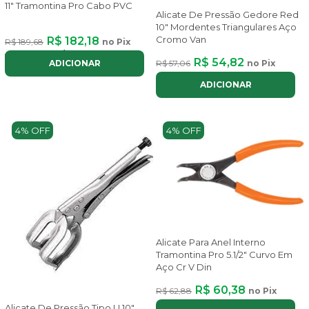
11" Tramontina Pro Cabo PVC
Alicate De Pressão Gedore Red
10" Mordentes Triangulares Aço
Cromo Van
R$ 182,18
R$ 189,68
no Pix
ou até
2x
de
R$ 102,53
com juros
R$ 54,82
R$ 57,06
no Pix
ADICIONAR
ADICIONAR
4% OFF
4% OFF
Alicate Para Anel Interno
Tramontina Pro 5.1/2" Curvo Em
Aço Cr V Din
R$ 60,38
R$ 62,88
no Pix
Alicate De Pressão Tipo U 10"