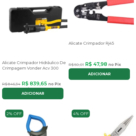
Alicate Crimpador Rj45
Alicate Crimpador Hidráulico De
R$ 47,98
R$ 50,01
no Pix
Crimpagem Vonder Acv 300
ADICIONAR
R$ 839,65
R$ 846,34
no Pix
ou até
8x
de
R$ 126,14
com juros
ADICIONAR
2% OFF
4% OFF