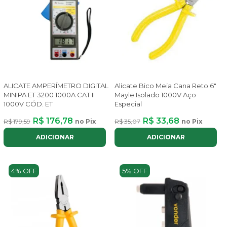
ALICATE AMPERÍMETRO DIGITAL
Alicate Bico Meia Cana Reto 6"
MINIPA ET 3200 1000A CAT II
Mayle Isolado 1000V Aço
1000V CÓD. ET
Especial
R$ 176,78
R$ 33,68
R$ 179,59
no Pix
R$ 35,07
no Pix
ADICIONAR
ADICIONAR
4% OFF
5% OFF