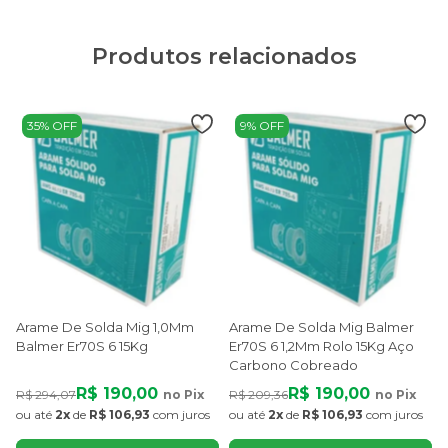
Produtos relacionados
35% OFF
9% OFF
Arame De Solda Mig 1,0Mm
Arame De Solda Mig Balmer
Balmer Er70S 6 15Kg
Er70S 6 1,2Mm Rolo 15Kg Aço
Carbono Cobreado
R$ 190,00
R$ 190,00
R$ 294,07
no Pix
R$ 209,36
no Pix
R
ou até
2x
de
R$ 106,93
com juros
ou até
2x
de
R$ 106,93
com juros