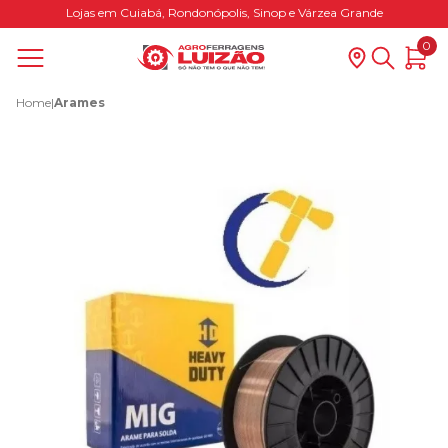
Lojas em Cuiabá, Rondonópolis, Sinop e Várzea Grande
0
Home
|
Arames