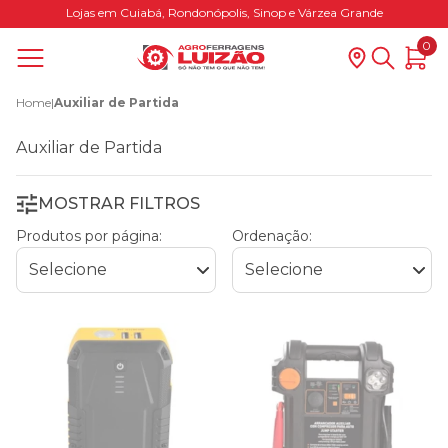
Lojas em Cuiabá, Rondonópolis, Sinop e Várzea Grande
0
Home
|
Auxiliar de Partida
Auxiliar de Partida
MOSTRAR FILTROS
Produtos por página:
Ordenação: