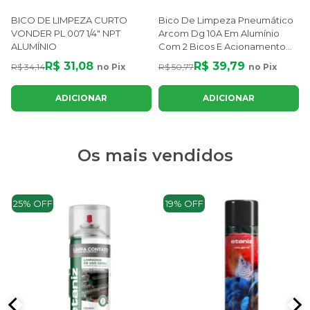
BICO DE LIMPEZA CURTO
Bico De Limpeza Pneumático
VONDER PL 007 1/4" NPT
Arcom Dg 10A Em Alumínio
ALUMÍNIO
Com 2 Bicos E Acionamento
Por Gatilho
R$ 31,08
R$ 39,79
R$ 34,14
no Pix
R$ 50,77
no Pix
ADICIONAR
ADICIONAR
Os mais vendidos
25% OFF
19% OFF