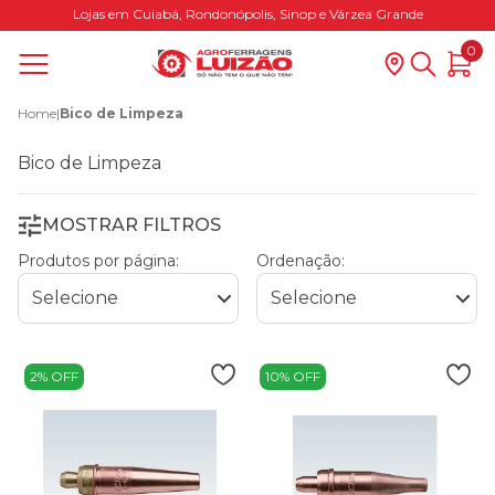
Lojas em Cuiabá, Rondonópolis, Sinop e Várzea Grande
0
Home
|
Bico de Limpeza
Bico de Limpeza
MOSTRAR FILTROS
Produtos por página:
Ordenação:
2% OFF
10% OFF