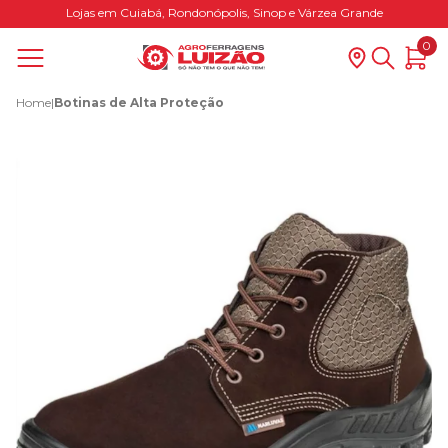
Lojas em Cuiabá, Rondonópolis, Sinop e Várzea Grande
0
Home
|
Botinas de Alta Proteção