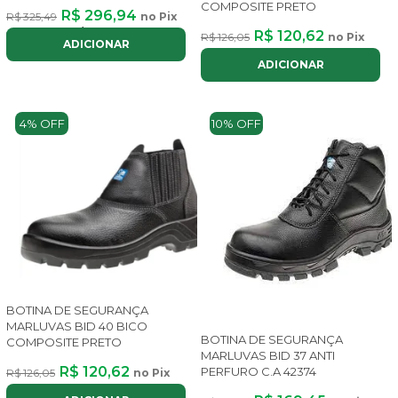
COMPOSITE PRETO
R$ 296,94
R$ 325,49
no Pix
ou até
3x
de
R$ 112,51
com juros
R$ 120,62
R$ 126,05
no Pix
ADICIONAR
ADICIONAR
4% OFF
10% OFF
BOTINA DE SEGURANÇA
MARLUVAS BID 40 BICO
BOTINA DE SEGURANÇA
COMPOSITE PRETO
MARLUVAS BID 37 ANTI
R$ 120,62
PERFURO C.A 42374
R$ 126,05
no Pix