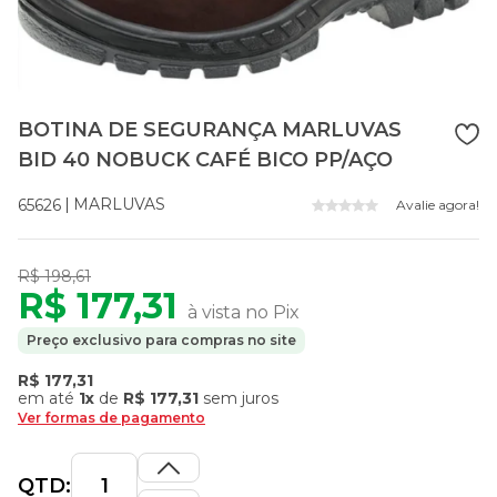
BOTINA DE SEGURANÇA MARLUVAS
BID 40 NOBUCK CAFÉ BICO PP/AÇO
MARLUVAS
65626
Avalie agora!
R$ 198,61
R$ 177,31
à vista no Pix
Preço exclusivo para compras no site
R$ 177,31
em até
1x
de
R$ 177,31
sem juros
Ver formas de pagamento
QTD: