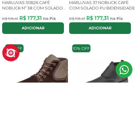
MARLUVAS 50B26 CAFÉ
MARLUVAS 37 NOBUCK CAFÉ
NOBUCK Nº 38 COM SOLADO
COM SOLADO PU BIDENSIDADE
PU BID
R$ 177,31
R$ 177,31
R$ 198,61
no Pix
R$ 198,61
no Pix
ADICIONAR
ADICIONAR
11% OFF
10% OFF
BOTINA DE SEGURANÇA
MARLUVAS 42 EM COURO
BOTINA DE SEGURANÇA
NOBUCK CAFÉ COM SOLADO
MARLUVAS COM BICO PVC Nº
PU BID
46 BIDENSIDADE CA 41419
R$ 177,31
R$ 198,61
no Pix