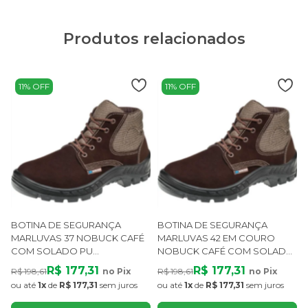
Produtos relacionados
11% OFF
11% OFF
BOTINA DE SEGURANÇA
BOTINA DE SEGURANÇA
MARLUVAS 37 NOBUCK CAFÉ
MARLUVAS 42 EM COURO
COM SOLADO PU
NOBUCK CAFÉ COM SOLADO
BIDENSIDADE CA 45611
PU BIDENSIDADE CA 45611
R$ 177,31
R$ 177,31
R$ 198,61
no Pix
R$ 198,61
no Pix
R
ou até
1x
de
R$ 177,31
sem juros
ou até
1x
de
R$ 177,31
sem juros