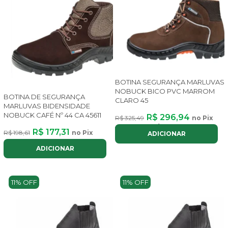
BOTINA SEGURANÇA MARLUVAS
NOBUCK BICO PVC MARROM
BOTINA DE SEGURANÇA
CLARO 45
MARLUVAS BIDENSIDADE
NOBUCK CAFÉ Nº 44 CA 45611
R$ 296,94
R$ 325,49
no Pix
ou até
3x
de
R$ 112,51
com juros
R$ 177,31
R$ 198,61
no Pix
ADICIONAR
ADICIONAR
11% OFF
11% OFF