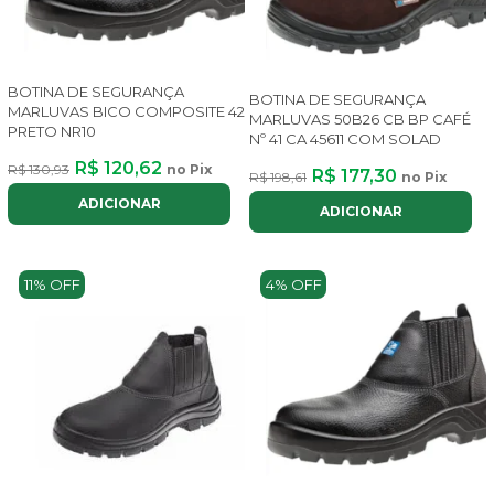
BOTINA DE SEGURANÇA
BOTINA DE SEGURANÇA
MARLUVAS BICO COMPOSITE 42
MARLUVAS 50B26 CB BP CAFÉ
PRETO NR10
Nº 41 CA 45611 COM SOLAD
R$ 120,62
R$ 130,93
no Pix
R$ 177,30
R$ 198,61
no Pix
ADICIONAR
ADICIONAR
11% OFF
4% OFF