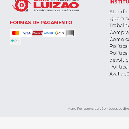
INSTIT
Atendi
Quem s
FORMAS DE PAGAMENTO
Trabalh
Compra
Como c
Polític
Política
devoluç
Política
Avaliaç
Agro Ferragens Luizão - todos os d