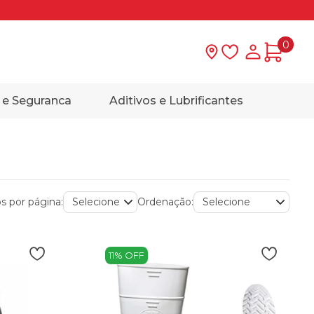
0
Lista de desejo
Minha con
 e Seguranca
Aditivos e Lubrificantes
s por página:
Ordenação:
11% OFF