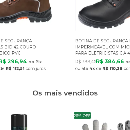
DE SEGURANÇA
BOTINA DE SEGURANÇA N
S BID 42 COURO
IMPERMEÁVEL COM MIC
BICO PVC
PARA ELETRICISTAS C.A 
CÓD. 700455 38
R$ 296,94
R$ 384,66
no Pix
R$ 388,46
no
de
R$ 112,51
com juros
ou até
4x
de
R$ 110,38
co
Os mais vendidos
25% OFF