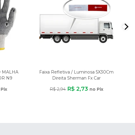
O MALHA
Faixa Refletiva / Luminosa 5X30Cm
OR N9
Direita Sherman Fx Car
ER
R$ 2,73
 Pix
R$ 2,94
no Pix