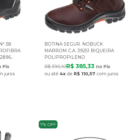
º 38
BOTINA SEGUR. NOBUCK
ROFIBRA
MARROM C.A. 39251 BIQUEIRA
42896
POLIPROPILENO
R$ 385,33
 Pix
R$ 390,10
no Pix
m juros
ou até
4x
de
R$ 110,57
com juros
7% OFF