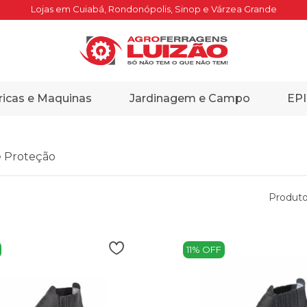
Lojas em Cuiabá, Rondonópolis, Sinop e Várzea Grande
ricas e Maquinas
Jardinagem e Campo
EPI
e Proteção
Produto
11% OFF