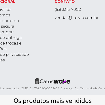
UCIONAL
CONTATO
mento
(65) 3313-7000
omos
vendas@luizao.com.br
e conosco
 segura
omprar
a de entrega
 de trocas e
ões
 de privacidade
ões
ireitos reservados. CNPJ: 24.774.390/0002-04. Endereço: Av. Carmindo de Ca