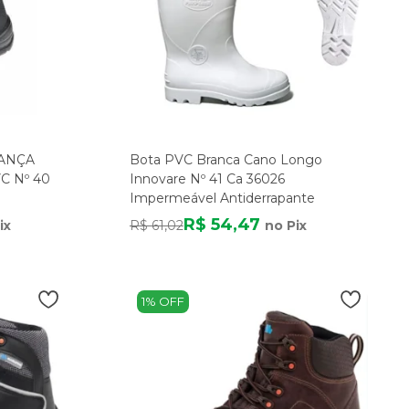
ANÇA
Bota PVC Branca Cano Longo
C Nº 40
Innovare Nº 41 Ca 36026
Impermeável Antiderrapante
R$ 54,47
ix
R$ 61,02
no Pix
1% OFF