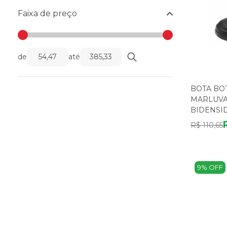
Faixa de preço
de
até
BOTA BO
MARLUVAS
BIDENSID
R$ 110,65
9% OFF