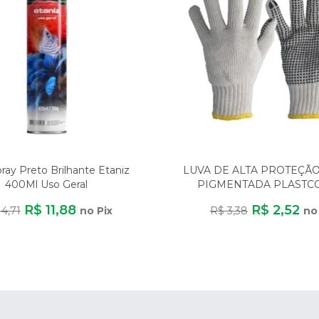
pray Preto Brilhante Etaniz
LUVA DE ALTA PROTEÇÃ
400Ml Uso Geral
PIGMENTADA PLASTC
ALGODÃO/POLIÉST
R$ 11,88
R$ 2,52
14,71
no Pix
R$ 3,38
no