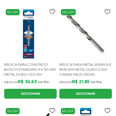
6% OFF
12% OFF
BROCA PARA CONCRETO
BROCA PARA METAL IRWIN A.R.
BOSCH STANDARD 6 X 90 MM
9MM EM METAL DURO COM
METAL DURO USO EM
CANAIS HELICOIDAIS
ALVENARIA E PISOS
R$ 36,63
R$ 21,85
R$ 39,04
no Pix
R$ 24,81
no Pix
ADICIONAR
ADICIONAR
7% OFF
8% OFF