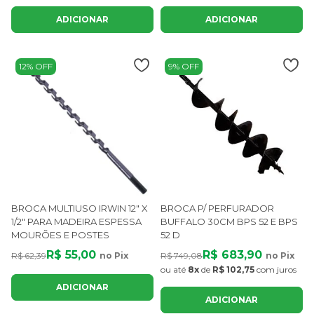
ADICIONAR
ADICIONAR
12% OFF
9% OFF
BROCA MULTIUSO IRWIN 12" X
BROCA P/ PERFURADOR
1/2" PARA MADEIRA ESPESSA
BUFFALO 30CM BPS 52 E BPS
MOURÕES E POSTES
52 D
R$ 55,00
R$ 683,90
R$ 62,39
no Pix
R$ 749,08
no Pix
ou até
8x
de
R$ 102,75
com juros
ADICIONAR
ADICIONAR