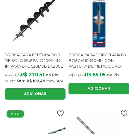
BROCA PARA PERFURADOR
BROCA PARA PORCELANATO
DE SOLO BUFFALO 100MM X
BOSCH 10X90MM COM
1M PARA BFG 520DSB E 520SB
PASTILHA DE METAL DURO
ALTA RESISTÊNCIA
R$ 270,51
R$ 55,05
R$ 291,25
no Pix
R$ 60,08
no Pix
ou até
3x
de
R$ 102,49
com juros
ADICIONAR
ADICIONAR
12% OFF