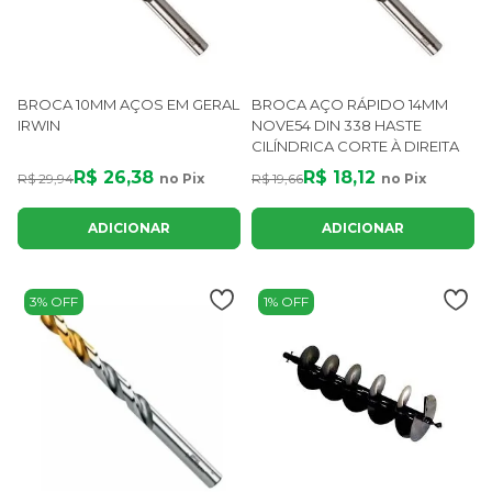
BROCA 10MM AÇOS EM GERAL
BROCA AÇO RÁPIDO 14MM
IRWIN
NOVE54 DIN 338 HASTE
CILÍNDRICA CORTE À DIREITA
R$ 26,38
R$ 18,12
R$ 29,94
no Pix
R$ 19,66
no Pix
ADICIONAR
ADICIONAR
3% OFF
1% OFF