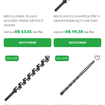
BROCA PARA TELHA E
BROCA ROSCA RÁPIDA 7/16" X
MOURÃO IRWIN 3/8"X12.5"
280MM IRWIN AÇO SAE 1060
320MM
R$ 63,65
R$ 99,38
R$ 72,21
no Pix
R$ 112,77
no Pix
ADICIONAR
ADICIONAR
12% OFF
14% OFF