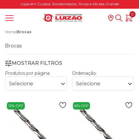
Lojas em Cuiabá, Rondonópolis, Sinop e Várzea Grande
0
Home
|
Brocas
Brocas
MOSTRAR FILTROS
Produtos por página:
Ordenação:
12% OFF
8% OFF