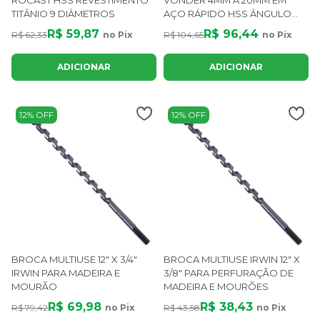
ROCAST HSS REVESTIMENTO
VONDER 4MM A 20MM EM
TITÂNIO 9 DIÂMETROS
AÇO RÁPIDO HSS ÂNGULO
126° HASTE 8MM
R$ 59,87
R$ 96,44
R$ 62,33
no Pix
R$ 104,65
no Pix
ADICIONAR
ADICIONAR
12% OFF
12% OFF
BROCA MULTIUSE 12" X 3/4"
BROCA MULTIUSE IRWIN 12" X
IRWIN PARA MADEIRA E
3/8" PARA PERFURAÇÃO DE
MOURÃO
MADEIRA E MOURÕES
R$ 69,98
R$ 38,43
R$ 79,42
no Pix
R$ 43,58
no Pix