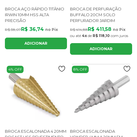
BROCA AÇO RÁPIDO TITÂNIO
BROCA DE PERFURAÇÃO
IRWIN 10MM HSS ALTA
BUFFALO 20CM SOLO
PRECISÃO
PERFURADOR JARDIM
R$ 36,74
R$ 411,58
R$ 38,07
no Pix
R$ 414,88
no Pix
ou até
4x
de
R$ 118,10
com juros
ADICIONAR
ADICIONAR
4% OFF
8% OFF
BROCA ESCALONADA 4 20MM
BROCA ESCALONADA