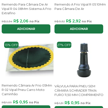
Remendo Para Câmara De Ar
Remendo A Frio Vipal R 05 10Mm
Vipal R 04 08Mm Sistema A Frio
Para Câmara De Ar
Extrafino
R$ 2,06
R$ 2,92
R$ 2,34
no Pix
R$ 3,32
no Pix
ADICIONAR
ADICIONAR
13% OFF
27% OFF
Remendo Câmara Ar Frio 05Mm
VÁLVULA PARA PNEU SEM
R 02 Vipal Pneu Carro Moto
CÂMARA SCHRADER TR414
Caminhão
FURO 11,50 MM COMPRIMENTO
R$ 0,95
R$ 1,09
no Pix
R$ 0,95
R$ 1,31
no Pix