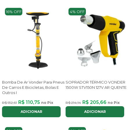
16% OFF
4% OFF
Bomba De Ar Vonder Para Pneus
SOPRADOR TÉRMICO VONDER
De Carros E Bicicletas, Bolas E
1500W STV150N 127V AR QUENTE
Outros I
R$ 110,75
R$ 205,66
R$ 132,61
no Pix
R$ 214,14
no Pix
ou até
2x
de
R$ 115,74
com juros
ADICIONAR
ADICIONAR