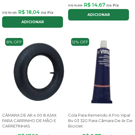
R$ 14,67
R$ 15,88
no Pix
R$ 18,04
R$ 18,68
no Pix
ADICIONAR
ADICIONAR
8% OFF
12% OFF
CÂMARA DE AR 4.00 8 AJAX
Cola Para Remendo A Frio Vipal
PARA CARRINHO DE MÃO E
Bv 03 32G Para Câmara De Ar De
CARRETINHAS
Biciclet