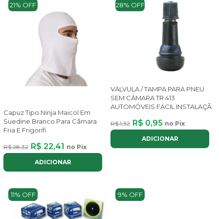
21% OFF
28% OFF
VÁLVULA / TAMPA PARA PNEU
SEM CÂMARA TR 413
AUTOMÓVEIS FÁCIL INSTALAÇÃ
Capuz Tipo Ninja Maicol Em
Suedine Branco Para Câmara
R$ 0,95
R$ 1,32
no Pix
Fria E Frigorífi
ADICIONAR
R$ 22,41
R$ 28,32
no Pix
ADICIONAR
11% OFF
9% OFF