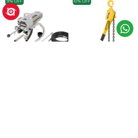
9% OFF
10% OFF
MÁQUINA DE PINTURA AIRLESS
VONDER MPA 12 1,2 HP 3000 PSI
VAZÃO 2,2 L/M
TALHA MANUAL VONDER 1,5 TON
3M C/ ALAVANCA GANCHO
R$ 2.952,42
R$ 3.243,41
no Pix
TRAVA
ou até
8x
de
R$ 443,56
com juros
ADICIONAR
R$ 870,72
R$ 967,02
no Pix
ou até
8x
de
R$ 130,81
com juros
ADICIONAR