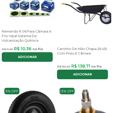
Remendo R 06 Para Câmara A
Frio Vipal Sistema De
Vulcanização Química
R$ 10,36
Carrinho De Mão Chapa 26 45L
R$ 11,66
no Pix
Com Pneu E Câmara
ADICIONAR
R$ 138,71
R$ 152,65
no Pix
ADICIONAR
9% OFF
13% OFF