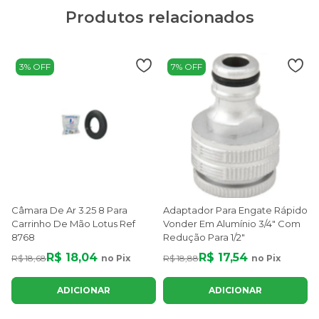
Produtos relacionados
3% OFF
7% OFF
Câmara De Ar 3.25 8 Para
Adaptador Para Engate Rápido
Carrinho De Mão Lotus Ref
Vonder Em Alumínio 3/4" Com
8768
Redução Para 1/2"
R$ 18,04
R$ 17,54
R$ 18,68
no Pix
R$ 18,88
no Pix
R
ADICIONAR
ADICIONAR