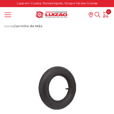
Lojas em Cuiabá, Rondonópolis, Sinop e Várzea Grande
0
Home
|
Carrinho de Mão