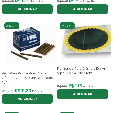
R$ 17,50
R$ 8,77
R$ 18,93
no Pix
R$ 9,97
no Pix
ADICIONAR
ADICIONAR
12% OFF
12% OFF
Remendo Para Câmara De Ar
Vipal R 03 A Frio 6Mm
Refil Para Kit De Pneu Sem
Câmara Vipal 100Mm Reforçado
C/ 5Un
R$ 1,13
R$ 1,29
no Pix
R$ 11,23
R$ 12,77
no Pix
ADICIONAR
ADICIONAR