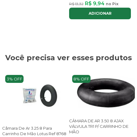
R$ 9,94
R$ 13,32
no Pix
ADICIONAR
Você precisa ver esses produtos
3% OFF
8% OFF
CÂMARA DE AR 3.50 8 AJAX
VÁLVULA TR1 P/ CARRINHO DE
Câmara De Ar 3.25 8 Para
MÃO
Carrinho De Mão Lotus Ref 8768