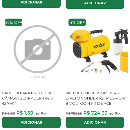
ADICIONAR
ADICIONAR
32% OFF
4% OFF
VÁLVULA PARA PNEU SEM
MOTOCOMPRESSOR DE AR
CÂMARA SCHRADER TR415
DIRETO VONDER 1/2HP 2,3 PCM
42,7MM
BIVOLT COM KIT DE ACE
R$ 1,39
R$ 724,33
R$ 2,03
no Pix
R$ 756,28
no Pix
ou até
8x
de
R$ 108,82
com juros
ADICIONAR
ADICIONAR