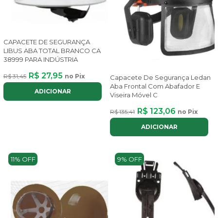
CAPACETE DE SEGURANÇA
LIBUS ABA TOTAL BRANCO CA
38999 PARA INDÚSTRIA
R$ 27,95
R$ 31,45
no Pix
Capacete De Segurança Ledan
Aba Frontal Com Abafador E
ADICIONAR
Viseira Móvel C
R$ 123,06
R$ 135,41
no Pix
ADICIONAR
11% OFF
9% OFF