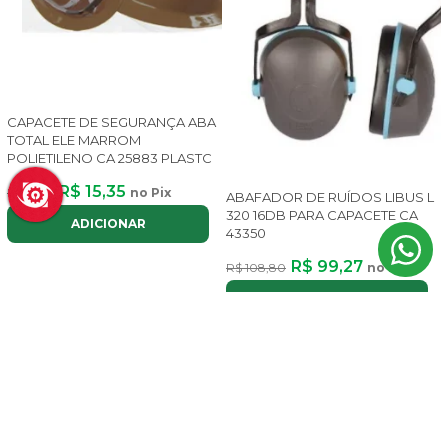
CAPACETE DE SEGURANÇA ABA
TOTAL ELE MARROM
POLIETILENO CA 25883 PLASTC
R$ 15,35
R$ 17,28
no Pix
ABAFADOR DE RUÍDOS LIBUS L
320 16DB PARA CAPACETE CA
ADICIONAR
43350
R$ 99,27
R$ 108,80
no Pix
ADICIONAR
11% OFF
11% OFF