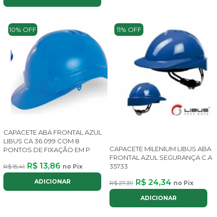
10% OFF
11% OFF
CAPACETE ABA FRONTAL AZUL
LIBUS CA 36.099 COM 8
CAPACETE MILENIUM LIBUS ABA
PONTOS DE FIXAÇÃO EM P
FRONTAL AZUL SEGURANÇA C.A
R$ 13,86
35733
R$ 15,41
no Pix
R$ 24,34
ADICIONAR
R$ 27,39
no Pix
ADICIONAR