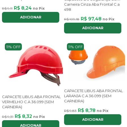
Carneira Cinza Aba Frontal C.a
R$ 8,24
R$ 9,11
no Pix
498
ADICIONAR
R$ 97,48
R$ 109,18
no Pix
ADICIONAR
11% OFF
11% OFF
CAPACETE LIBUS ABA FRONTAL
LARANJA C.A 36.099 (SEM
CAPACETE LIBUS ABA FRONTAL
CARNEIRA)
VERMELHO C.A 36.099 (SEM
CARNEIRA)
R$ 8,78
R$ 9,83
no Pix
R$ 8,32
R$ 9,31
no Pix
ADICIONAR
ADICIONAR