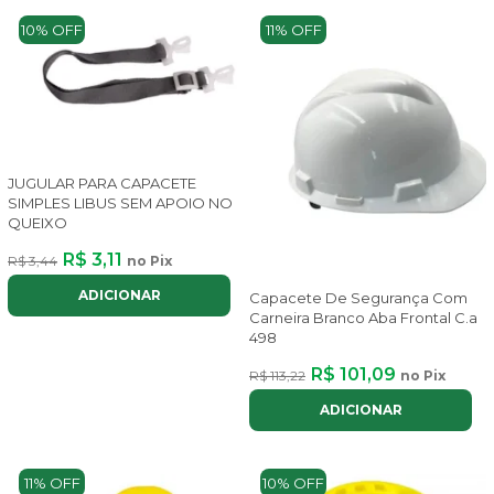
10% OFF
11% OFF
JUGULAR PARA CAPACETE
SIMPLES LIBUS SEM APOIO NO
QUEIXO
R$ 3,11
R$ 3,44
no Pix
ADICIONAR
Capacete De Segurança Com
Carneira Branco Aba Frontal C.a
498
R$ 101,09
R$ 113,22
no Pix
ADICIONAR
11% OFF
10% OFF