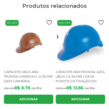
Produtos relacionados
11% OFF
10% OFF
CAPACETE LIBUS ABA
CAPACETE ABA FRONTAL AZUL
FRONTAL MARROM C.A 36.099
LIBUS CA 36.099 COM 8
(SEM CARNEIRA)
PONTOS DE FIXAÇÃO EM
POLIETILENO
R$ 8,78
R$ 13,86
R$ 9,83
no Pix
R$ 15,41
no Pix
R
ADICIONAR
ADICIONAR