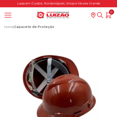
Lojas em Cuiabá, Rondonópolis, Sinop e Várzea Grande
0
Home
|
Capacete de Proteção