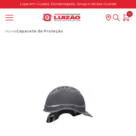
Lojas em Cuiabá, Rondonópolis, Sinop e Várzea Grande
0
Home
|
Capacete de Proteção