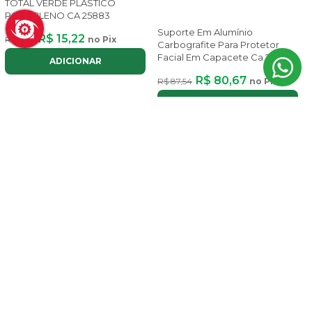
TOTAL VERDE PLÁSTICO
POLIETILENO CA 25883
Suporte Em Alumínio
R$ 15,22
R$ 17,13
no Pix
Carbografite Para Protetor
Facial Em Capacete Ca 2
ADICIONAR
R$ 80,67
R$ 87,54
no Pix
ADICIONAR
11% OFF
9% OFF