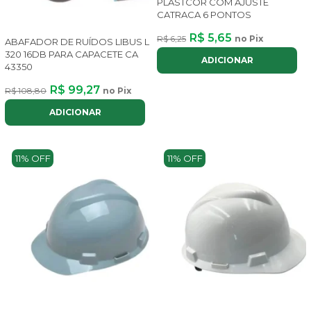
PLASTCOR COM AJUSTE
CATRACA 6 PONTOS
R$ 5,65
R$ 6,25
no Pix
ABAFADOR DE RUÍDOS LIBUS L
320 16DB PARA CAPACETE CA
ADICIONAR
43350
R$ 99,27
R$ 108,80
no Pix
ADICIONAR
11% OFF
11% OFF