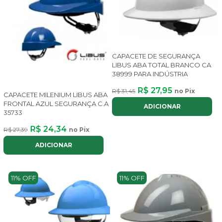
CAPACETE DE SEGURANÇA
LIBUS ABA TOTAL BRANCO CA
38999 PARA INDÚSTRIA
R$ 27,95
R$ 31,45
no Pix
CAPACETE MILENIUM LIBUS ABA
FRONTAL AZUL SEGURANÇA C.A
ADICIONAR
35733
R$ 24,34
R$ 27,39
no Pix
ADICIONAR
11% OFF
11% OFF