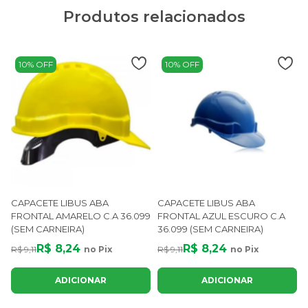
Produtos relacionados
10% OFF
10% OFF
CAPACETE LIBUS ABA
CAPACETE LIBUS ABA
FRONTAL AMARELO C.A 36.099
FRONTAL AZUL ESCURO C.A
(SEM CARNEIRA)
36.099 (SEM CARNEIRA)
R$ 8,24
R$ 8,24
R$ 9,11
no Pix
R$ 9,11
no Pix
R
ADICIONAR
ADICIONAR