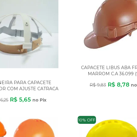
CAPACETE LIBUS ABA F
MARROM C.A 36.099 
CARNEIRA)
EIRA PARA CAPACETE
R$ 8,78
R$ 9,83
no
OR COM AJUSTE CATRACA
6 PONTOS
R$ 5,65
6,25
no Pix
10% OFF