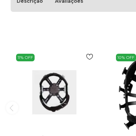
Descrição
Avaliações
11% OFF
10% OFF