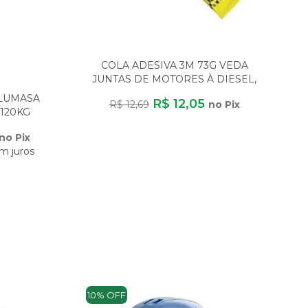
COLA ADESIVA 3M 73G VEDA
JUNTAS DE MOTORES À DIESEL,
GASOLINA E ÁLCOOL
ALUMASA
R$ 12,05
R$ 12,69
no Pix
120KG
DE
no Pix
m juros
10% OFF