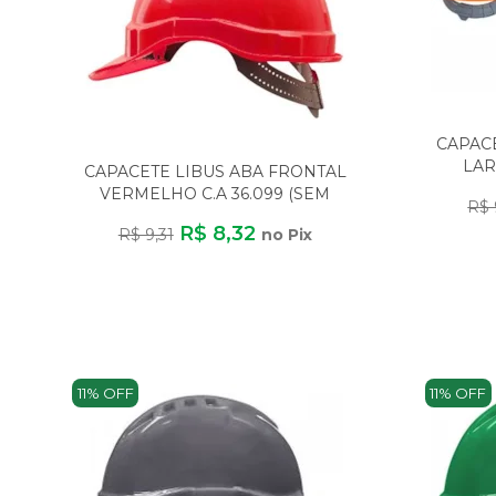
CAPAC
LAR
CAPACETE LIBUS ABA FRONTAL
VERMELHO C.A 36.099 (SEM
R$ 
CARNEIRA)
R$ 8,32
R$ 9,31
no Pix
11% OFF
11% OFF