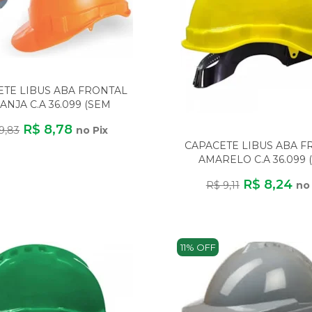
ETE LIBUS ABA FRONTAL
ANJA C.A 36.099 (SEM
CARNEIRA)
R$ 8,78
9,83
no Pix
CAPACETE LIBUS ABA F
AMARELO C.A 36.099 
CARNEIRA)
R$ 8,24
R$ 9,11
no 
11% OFF