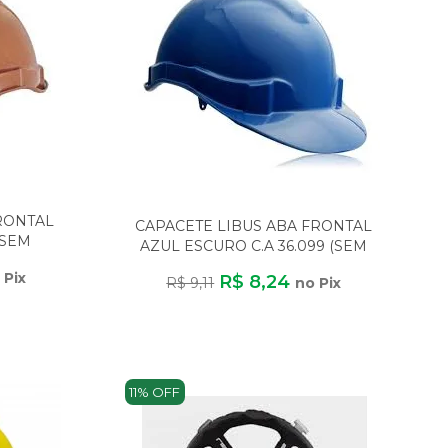
RONTAL
CAPACETE LIBUS ABA FRONTAL
(SEM
AZUL ESCURO C.A 36.099 (SEM
CARNEIRA)
 Pix
R$ 8,24
R$ 9,11
no Pix
11% OFF