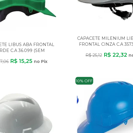
CAPACETE MILENIUM LI
FRONTAL CINZA C.A 357
ETE LIBUS ABA FRONTAL
CARNEIRA)
RDE C.A 36.099 (SEM
R$ 22,32
R$ 25,12
n
CARNEIRA)
R$ 15,25
7,06
no Pix
10% OFF