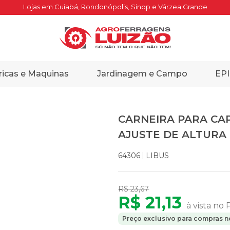
Lojas em Cuiabá, Rondonópolis, Sinop e Várzea Grande
ricas e Maquinas
Jardinagem e Campo
EPI
CARNEIRA PARA CA
AJUSTE DE ALTURA
LIBUS
64306
R$ 23,67
R$ 21,13
à vista no 
Preço exclusivo para compras no