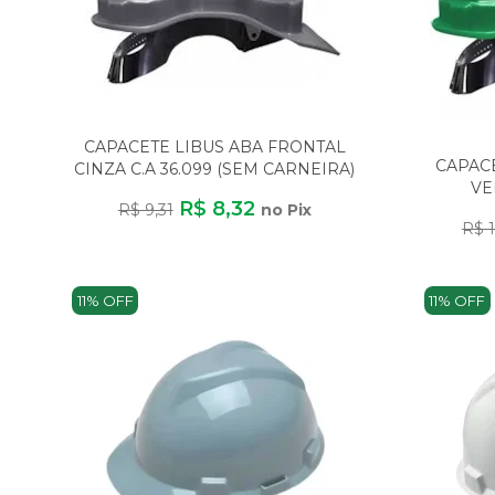
CAPACETE LIBUS ABA FRONTAL
CAPAC
CINZA C.A 36.099 (SEM CARNEIRA)
VE
R$ 8,32
R$ 9,31
no Pix
R$ 1
11% OFF
11% OFF