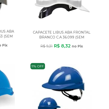
BUS ABA
CAPACETE LIBUS ABA FRONTAL
33 (SEM
BRANCO C.A 36.099 (SEM
CARNEIRA)
o Pix
R$ 8,32
R$ 9,31
no Pix
11% OFF