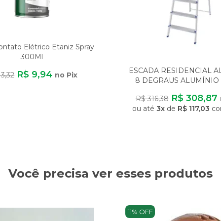
ntato Elétrico Etaniz Spray
300Ml
ESCADA RESIDENCIAL 
R$ 9,94
13,32
no Pix
8 DEGRAUS ALUMÍNIO 
LEVE SEGURA ANTI
R$ 308,87
R$ 316,38
ou até
3x
de
R$ 117,03
co
Você precisa ver esses produtos
11% OFF