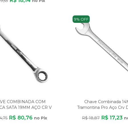
R$ 18,14
9,53
no Pix
9% OFF
VE COMBINADA COM
Chave Combinada 1
CA SATA 19MM AÇO CR V
Tramontina Pro Aço Crv D
Cromada
R$ 80,76
R$ 17,23
4,75
no Pix
R$ 18,87
n