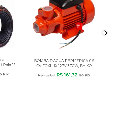
ica
BOMBA D'ÁGUA PERIFÉRICA 0,5
i Rolo 15
CV FOXLUX 127V 370W, BAIXO
CONSUMO
o Pix
R$ 161,32
R$ 162,80
no Pix