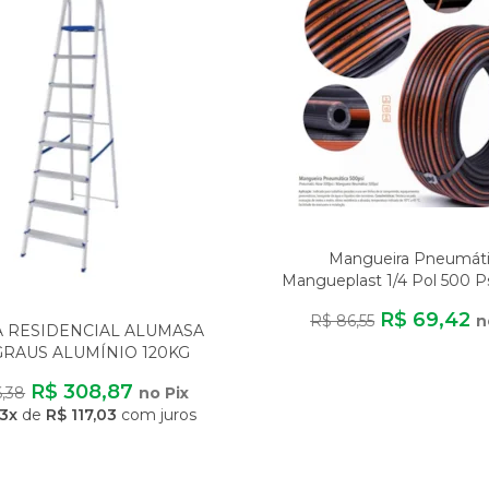
Mangueira Pneumát
Mangueplast 1/4 Pol 500 Ps
Metros Para A
R$ 69,42
R$ 86,55
n
 RESIDENCIAL ALUMASA
GRAUS ALUMÍNIO 120KG
EVE SEGURA ANTIDE
R$ 308,87
6,38
no Pix
3x
de
R$ 117,03
com juros