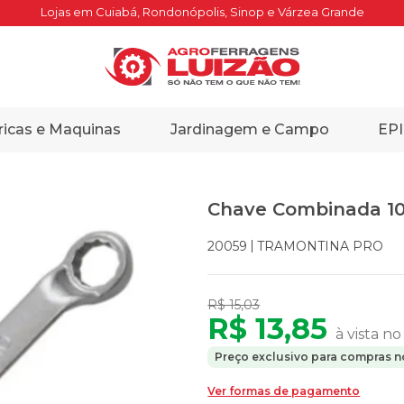
Lojas em Cuiabá, Rondonópolis, Sinop e Várzea Grande
ricas e Maquinas
Jardinagem e Campo
EPI
Chave Combinada 10
TRAMONTINA PRO
20059
R$ 15,03
R$ 13,85
à vista no
Preço exclusivo para compras no
Ver formas de pagamento