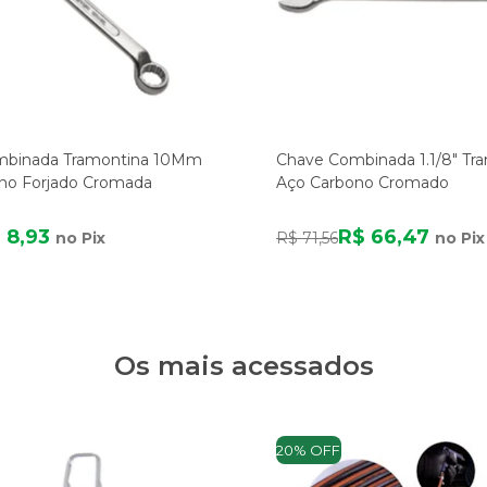
mbinada Tramontina 10Mm
Chave Combinada 1.1/8" Tr
no Forjado Cromada
Aço Carbono Cromado
 8,93
R$ 66,47
no Pix
R$ 71,56
no Pix
Os mais acessados
20% OFF