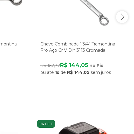
amontina
Chave Combinada 1.3/4" Tramontina
Pro Aço Cr V Din 3113 Cromada
R$ 144,05
R$ 157,77
no Pix
ou até
1x
de
R$ 144,05
sem juros
1% OFF