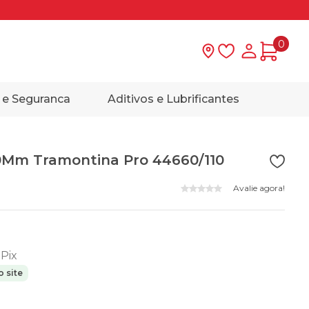
0
Lista de desejo
Minha con
 e Seguranca
Aditivos e Lubrificantes
Mm Tramontina Pro 44660/110
Avalie agora!
 Pix
 site