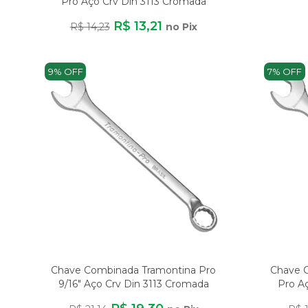
Pro Aço Crv Din 3113 Cromada
R$ 13,21
R$ 14,23
no Pix
9% OFF
7% OFF
Chave Combinada Tramontina Pro
Chave C
9/16" Aço Crv Din 3113 Cromada
Pro A