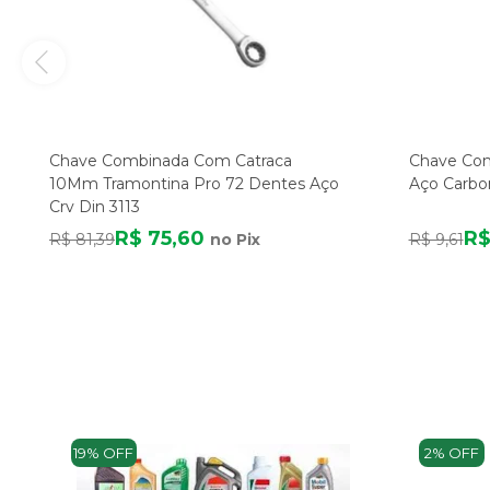
Chave Combinada Com Catraca
Chave Co
10Mm Tramontina Pro 72 Dentes Aço
Aço Carbo
Crv Din 3113
R$ 75,60
R$
R$ 81,39
no Pix
R$ 9,61
19% OFF
2% OFF