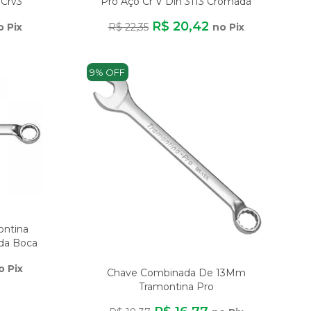
 Crv3
Pro Aço Cr V Din 3113 Cromada
R$ 20,42
o Pix
R$ 22,35
no Pix
9% OFF
ontina
da Boca
o Pix
Chave Combinada De 13Mm
Tramontina Pro