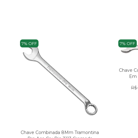
7% OFF
7% OFF
Chave C
Em 
R$ 
Chave Combinada 8Mm Tramontina