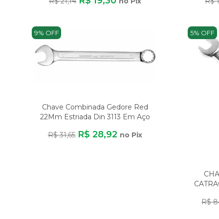
R$ 19,30
R$ 21,14
no Pix
R$ 1
9% OFF
5% OFF
Chave Combinada Gedore Red
22Mm Estriada Din 3113 Em Aço
Resistente
R$ 28,92
R$ 31,65
no Pix
CHA
CATRA
R$ 8