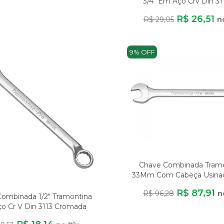
3/4" Em Aço Crv Din 31
Cromada Pes
R$ 26,51
R$ 29,05
n
9% OFF
Chave Combinada Tram
33Mm Com Cabeça Usina
Calibrada E Pe
R$ 87,91
R$ 96,28
n
ombinada 1/2" Tramontina
ço Cr V Din 3113 Cromada