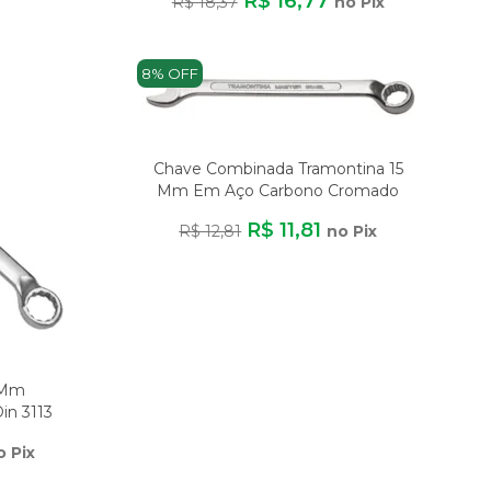
R$ 16,77
R$ 18,37
no Pix
8% OFF
Chave Combinada Tramontina 15
Mm Em Aço Carbono Cromado
Bocas Calibrad
R$ 11,81
R$ 12,81
no Pix
4Mm
in 3113
o Pix