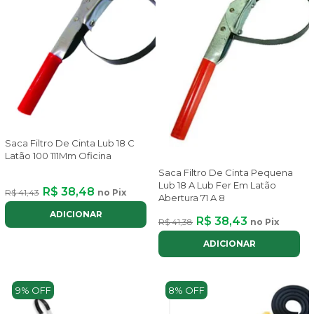
Saca Filtro De Cinta Lub 18 C
Latão 100 111Mm Oficina
Saca Filtro De Cinta Pequena
Lub 18 A Lub Fer Em Latão
R$ 38,48
R$ 41,43
no Pix
Abertura 71 A 8
ADICIONAR
R$ 38,43
R$ 41,38
no Pix
ADICIONAR
9% OFF
8% OFF