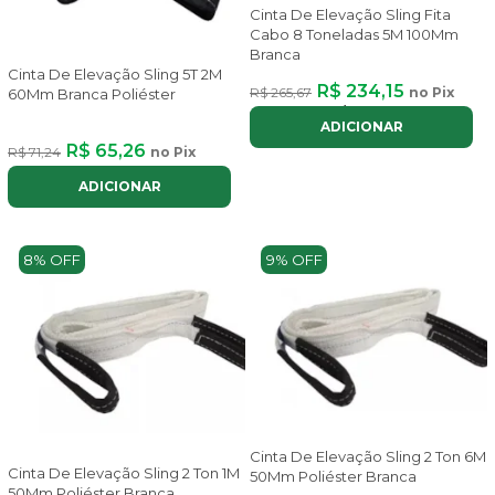
Cinta De Elevação Sling Fita
Cabo 8 Toneladas 5M 100Mm
Branca
Cinta De Elevação Sling 5T 2M
R$ 234,15
R$ 265,67
no Pix
60Mm Branca Poliéster
ou até
2x
de
R$ 131,77
com juros
ADICIONAR
R$ 65,26
R$ 71,24
no Pix
ADICIONAR
8% OFF
9% OFF
Cinta De Elevação Sling 2 Ton 6M
Cinta De Elevação Sling 2 Ton 1M
50Mm Poliéster Branca
50Mm Poliéster Branca