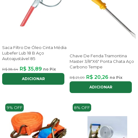
Saca Filtro De Óleo Cinta Média
Lubefer Lub 18 B Aço
Chave De Fenda Tramontina
Autoajustável 85
Master 3/8"X6" Ponta Chata Aço
Carbono Tempe
R$ 35,89
R$ 38,64
no Pix
R$ 20,26
R$ 21,09
no Pix
ADICIONAR
ADICIONAR
9% OFF
8% OFF