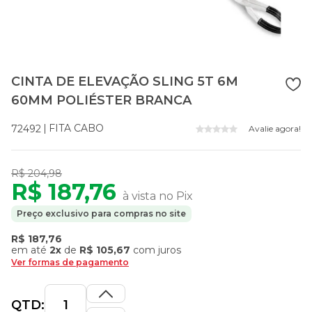
CINTA DE ELEVAÇÃO SLING 5T 6M
60MM POLIÉSTER BRANCA
FITA CABO
72492
Avalie agora!
R$ 204,98
R$ 187,76
à vista no Pix
Preço exclusivo para compras no site
R$ 187,76
em até
2x
de
R$ 105,67
com juros
Ver formas de pagamento
QTD: