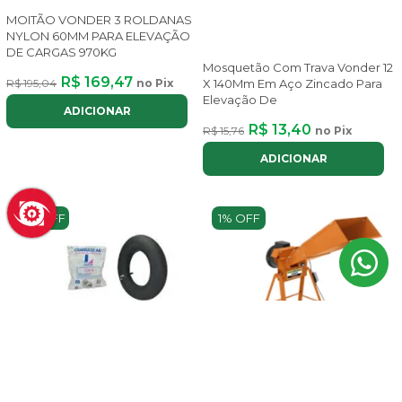
MOITÃO VONDER 3 ROLDANAS
NYLON 60MM PARA ELEVAÇÃO
DE CARGAS 970KG
Mosquetão Com Trava Vonder 12
R$ 169,47
R$ 195,04
no Pix
X 140Mm Em Aço Zincado Para
Elevação De
ADICIONAR
R$ 13,40
R$ 15,76
no Pix
ADICIONAR
3% OFF
1% OFF
Câmara De Ar 3.25 8 Para
TRITURADOR FORRAGEIRO
Carrinho De Mão Lotus Ref 8768
TRAMONTINA TE 25T 2 CV BIVOLT