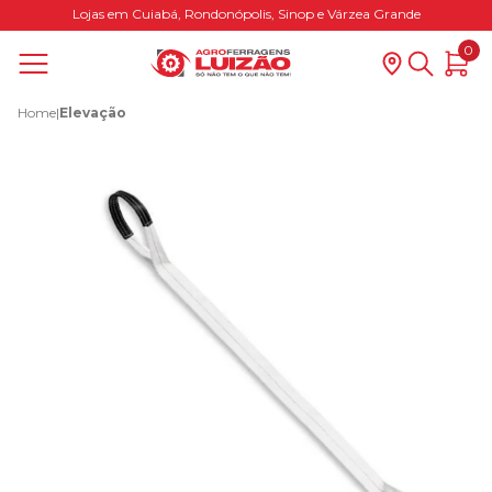
Lojas em Cuiabá, Rondonópolis, Sinop e Várzea Grande
0
Home
|
Elevação