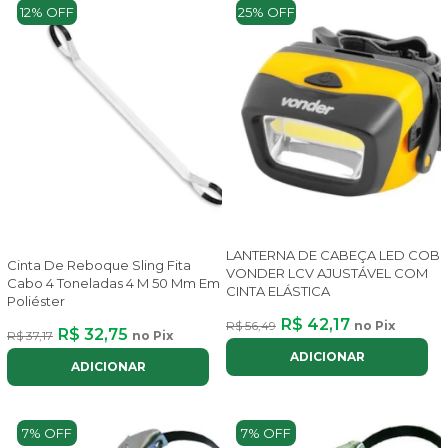
12% OFF
25% OFF
LANTERNA DE CABEÇA LED COB
Cinta De Reboque Sling Fita
VONDER LCV AJUSTÁVEL COM
Cabo 4 Toneladas 4 M 50 Mm Em
CINTA ELÁSTICA
Poliéster
R$ 42,17
R$ 56,49
no Pix
R$ 32,75
R$ 37,17
no Pix
ADICIONAR
ADICIONAR
7% OFF
7% OFF