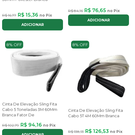
R$ 76,65
R$ 84,16
no Pix
R$ 15,36
R$ 16,77
no Pix
ADICIONAR
ADICIONAR
8% OFF
8% OFF
Cinta De Elevação Sling Fita
Cabo 5 Toneladas 3M 60Mm
Cinta De Elevação Sling Fita
Branca Fator De
Cabo 5T 4M 60Mm Branca
R$ 94,16
R$ 102,79
no Pix
R$ 126,53
R$ 138,13
no Pix
ADICIONAR