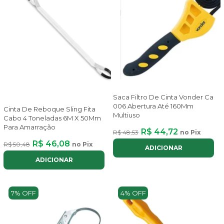
Saca Filtro De Cinta Vonder Ca
006 Abertura Até 160Mm
Cinta De Reboque Sling Fita
Multiuso
Cabo 4 Toneladas 6M X 50Mm
Para Amarração
R$ 44,72
R$ 48,53
no Pix
R$ 46,08
R$ 50,48
no Pix
ADICIONAR
ADICIONAR
7% OFF
4% OFF