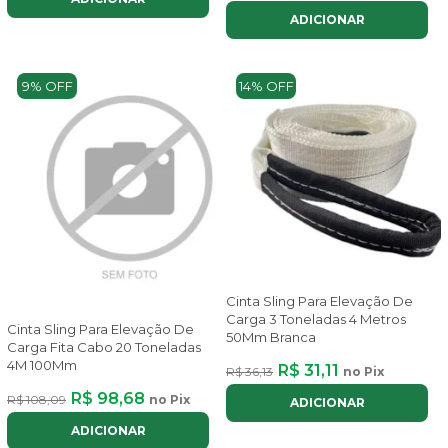
ADICIONAR
9% OFF
14% OFF
Cinta Sling Para Elevação De
Carga 3 Toneladas 4 Metros
Cinta Sling Para Elevação De
50Mm Branca
Carga Fita Cabo 20 Toneladas
4M 100Mm
R$ 31,11
R$ 36,13
no Pix
R$ 98,68
R$ 108,09
no Pix
ADICIONAR
ADICIONAR