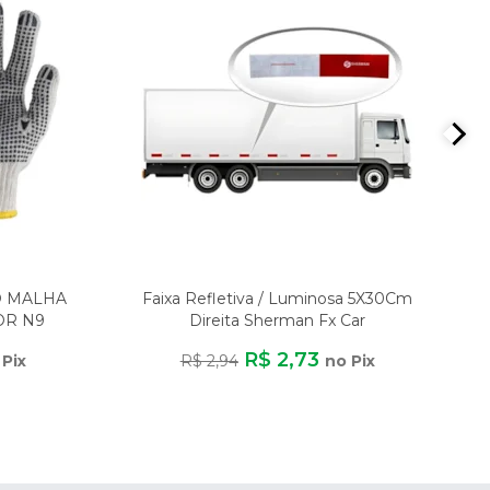
O MALHA
Faixa Refletiva / Luminosa 5X30Cm
OR N9
Direita Sherman Fx Car
ER
R$ 2,73
 Pix
R$ 2,94
no Pix