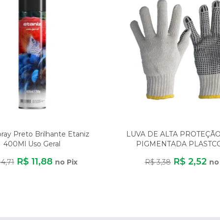
pray Preto Brilhante Etaniz
LUVA DE ALTA PROTEÇÃ
400Ml Uso Geral
PIGMENTADA PLASTC
ALGODÃO/POLIÉST
R$ 11,88
R$ 2,52
14,71
no Pix
R$ 3,38
no