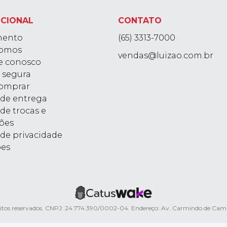
UCIONAL
CONTATO
mento
(65) 3313-7000
omos
vendas@luizao.com.br
e conosco
 segura
omprar
a de entrega
 de trocas e
ões
 de privacidade
ões
ireitos reservados. CNPJ: 24.774.390/0002-04. Endereço: Av. Carmindo de Ca