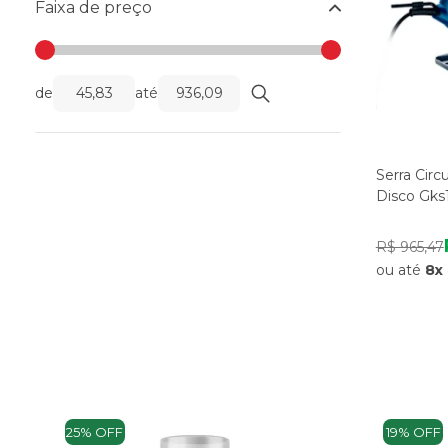
Faixa de preço
de
até
Serra Circ
Disco Gks
R$ 965,47
ou até
8x
25% OFF
19% OFF