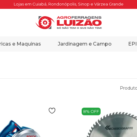
Lojas em Cuiabá, Rondonópolis, Sinop e Várzea Grande
ricas e Maquinas
Jardinagem e Campo
EPI
Produto
8% OFF