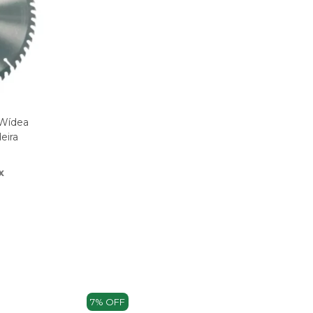
 Wídea
eira
x
7% OFF