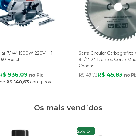
ular 7.1/4" 1500W 220V + 1
Serra Circular Carbografite
150 Bosch
9.1/4" 24 Dentes Corte Mad
Chapas
R$ 936,09
R$ 45,83
no Pix
R$ 49,73
no Pi
de
R$ 140,63
com juros
Os mais vendidos
25% OFF