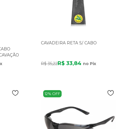
CAVADEIRA RETA S/ CABO
CABO
SCAVAÇÃO
R$ 33,84
ix
R$ 35,22
no Pix
12% OFF