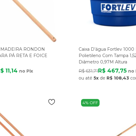
 MADEIRA RONDON
Caixa D’água Fortlev 1000
RA PÁ RETA E FOICE
Polietileno Com Tampa 1,
Diâmetro 0,97M Altura
$ 11,14
R$ 467,75
no Pix
R$ 631,71
no 
ou até
5x
de
R$ 108,43
co
4% OFF