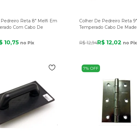
 Pedreiro Reta 8" Melfi Em
Colher De Pedreiro Reta 9"
erado Com Cabo De
Temperado Cabo De Madei
$ 10,75
R$ 12,02
no Pix
R$ 12,94
no Pix
7% OFF