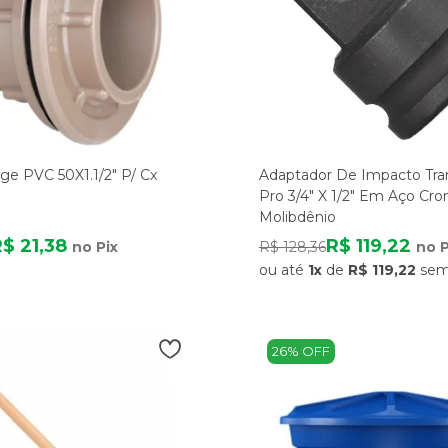
ge PVC 50X1.1/2" P/ Cx
Adaptador De Impacto Tr
Pro 3/4" X 1/2" Em Aço Cr
Molibdênio
$ 21,38
R$ 119,22
no Pix
R$ 128,36
no P
ou até
1x
de
R$ 119,22
sem
26% OFF