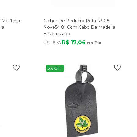
 Melfi Aço
Colher De Pedreiro Reta Nº 08
ra
Nove54 8" Com Cabo De Madeira
Envernizado
R$ 17,06
R$ 18,37
no Pix
5% OFF