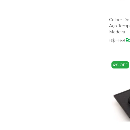
Colher De
Aço Temp
Madeira
R
R$ 11,58
4% OFF