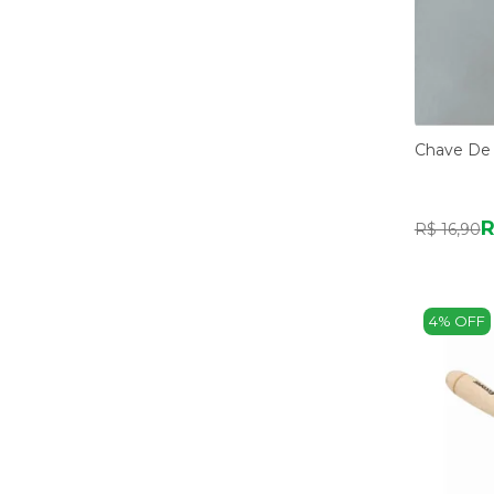
Chave De V
R
R$ 16,90
4% OFF