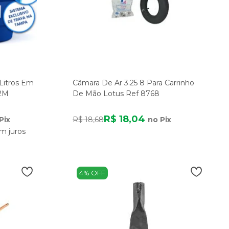
 Litros Em
Câmara De Ar 3.25 8 Para Carrinho
52M
De Mão Lotus Ref 8768
R$ 18,04
Pix
R$ 18,68
no Pix
m juros
4% OFF