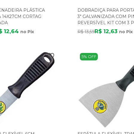
NADEIRA PLÁSTICA
DOBRADIÇA PARA PORT
A 14X27CM CORTAG
3" GALVANIZADA COM P
ADA
REVERSÍVEL KIT COM 3 
$ 12,64
R$ 12,63
no Pix
R$ 13,59
no Pix
5% OFF