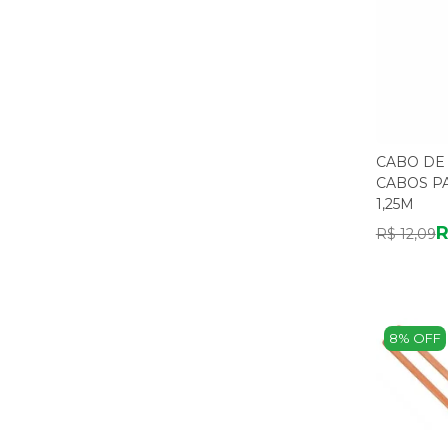
CORTAG
(4)
MELFI
(3)
ELANCO
(1)
GEDORE RED
(1)
HT
(1)
ICDER
(1)
INTELLI
(1)
IRWIN
(4)
LOTUS
CABO DE
(1)
LUMA COUROS
CABOS PA
(1)
FORTLEV
(1)
1,25M
VONDER
(5)
R
R$ 12,09
8% OFF