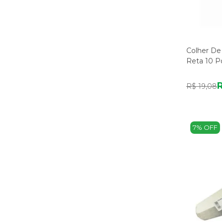
Colher De
Reta 10 P
R
R$ 19,08
7% OFF