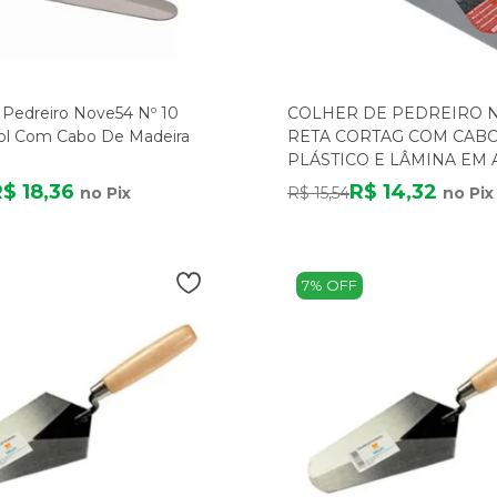
 Pedreiro Nove54 Nº 10
COLHER DE PEDREIRO N
ol Com Cabo De Madeira
RETA CORTAG COM CAB
PLÁSTICO E LÂMINA EM 
$ 18,36
R$ 14,32
no Pix
R$ 15,54
no Pix
7% OFF