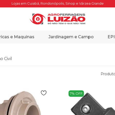
Lojas em Cuiabá, Rondonópolis, Sinop e Várzea Grande
ricas e Maquinas
Jardinagem e Campo
EPI
 Civil
Produto
7% OFF