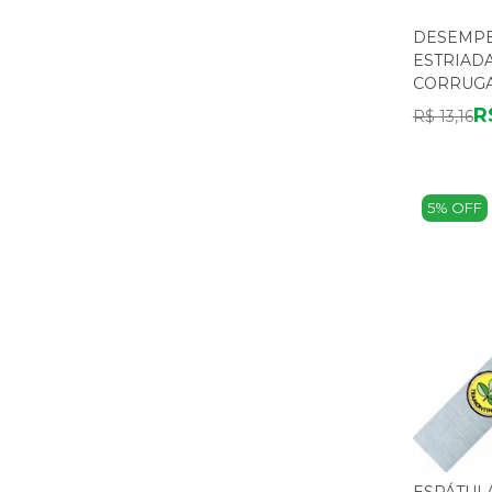
DESEMPE
ESTRIAD
CORRUG
R
R$ 13,16
5% OFF