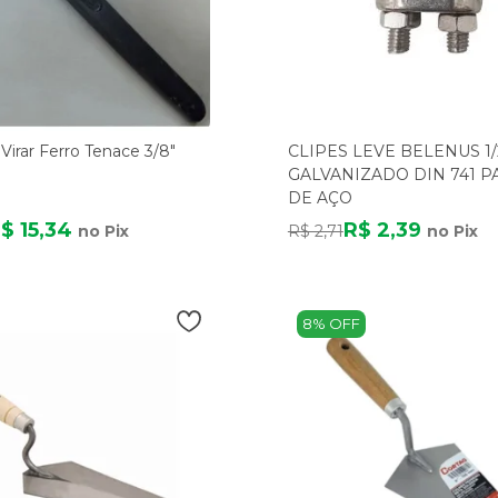
irar Ferro Tenace 3/8"
CLIPES LEVE BELENUS 1/
GALVANIZADO DIN 741 P
DE AÇO
$ 15,34
R$ 2,39
no Pix
R$ 2,71
no Pix
8% OFF