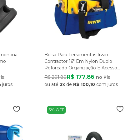
amontina
Bolsa Para Ferramentas Irwin
omo
Contractor 16" Em Nylon Duplo
Reforçado Organização E Acesso
Total
R$ 177,86
ix
R$ 201,80
no Pix
 juros
ou até
2x
de
R$ 100,10
com juros
3% OFF