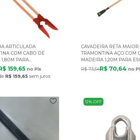
RA ARTICULADA
CAVADEIRA RETA MAIOR
INA COM CABO DE
TRAMONTINA AÇO COM 
 1,80M PARA
MADEIRA 1,20M PARA E
TURA JARDINAGEM E
R$ 159,65
R$ 70,64
no Pix
R$ 73,54
no P
ÇÃO CIVIL
de
R$ 159,65
sem juros
12% OFF