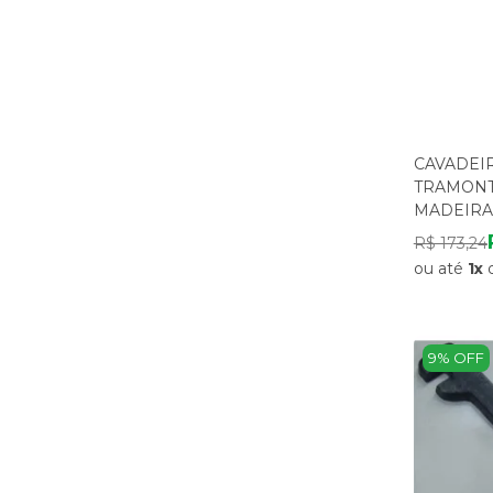
CAVADEI
TRAMONT
MADEIRA
AGRICUL
R$ 173,24
CONSTRU
ou até
1x
9% OFF