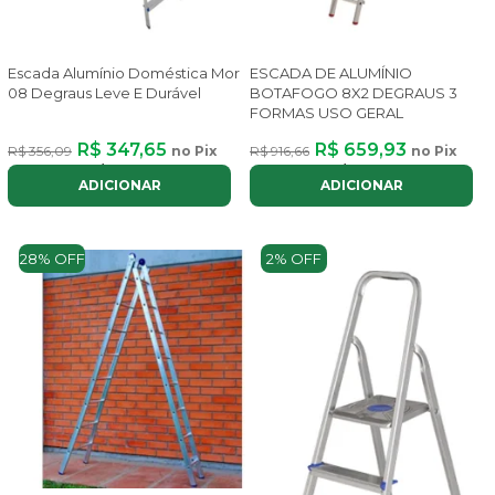
Escada Alumínio Doméstica Mor
ESCADA DE ALUMÍNIO
08 Degraus Leve E Durável
BOTAFOGO 8X2 DEGRAUS 3
FORMAS USO GERAL
R$ 347,65
R$ 659,93
R$ 356,09
no Pix
R$ 916,66
no Pix
ou até
3x
de
R$ 131,72
com juros
ou até
7x
de
R$ 112,23
com juros
ADICIONAR
ADICIONAR
28% OFF
2% OFF