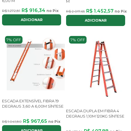
6,00 M
M
R$ 916,34
R$ 1.452,57
R$ 1.272,81
no Pix
R$ 2.017,65
no Pix
ou até
8x
de
R$ 137,67
com juros
ou até
8x
de
R$ 218,23
com juros
ADICIONAR
ADICIONAR
7% OFF
7% OFF
ESCADA EXTENSÍVEL FIBRA 19
DEGRAUS 3,60 A 6,00M SÍNTESE
ESCADA DUPLA EM FIBRA 4
DEGRAUS 1,10M 120KG SÍNTESE
R$ 967,65
R$ 1.041,80
no Pix
ou até
8x
de
R$ 145,37
com juros
ADICIONAR