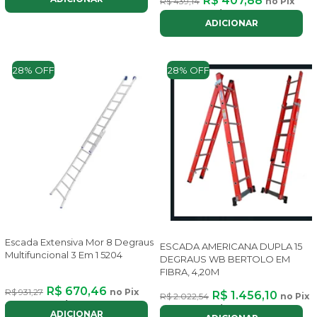
R$ 407,88
R$ 439,14
no Pix
ou até
4x
de
R$ 117,04
com juros
ADICIONAR
28% OFF
28% OFF
Escada Extensiva Mor 8 Degraus
ESCADA AMERICANA DUPLA 15
Multifuncional 3 Em 1 5204
DEGRAUS WB BERTOLO EM
FIBRA, 4,20M
R$ 670,46
R$ 931,27
no Pix
R$ 1.456,10
R$ 2.022,54
no Pix
ou até
8x
de
R$ 100,73
com juros
ou até
8x
de
R$ 218,76
com juros
ADICIONAR