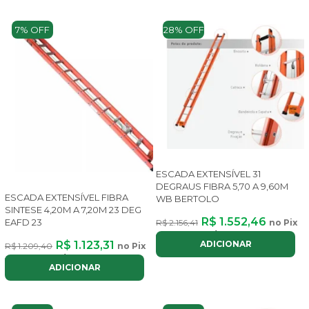
7% OFF
28% OFF
ESCADA EXTENSÍVEL 31
DEGRAUS FIBRA 5,70 A 9,60M
ESCADA EXTENSÍVEL FIBRA
WB BERTOLO
SINTESE 4,20M A 7,20M 23 DEG
R$ 1.552,46
EAFD 23
R$ 2.156,41
no Pix
ou até
8x
de
R$ 233,23
com juros
ADICIONAR
R$ 1.123,31
R$ 1.209,40
no Pix
ou até
8x
de
R$ 168,76
com juros
ADICIONAR