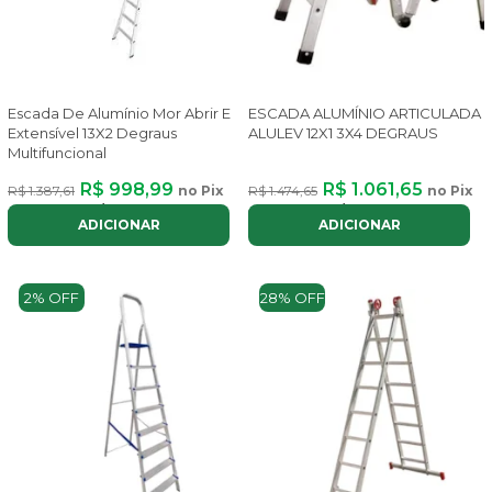
Escada De Alumínio Mor Abrir E
ESCADA ALUMÍNIO ARTICULADA
Extensível 13X2 Degraus
ALULEV 12X1 3X4 DEGRAUS
Multifuncional
R$ 998,99
R$ 1.061,65
R$ 1.387,61
no Pix
R$ 1.474,65
no Pix
ou até
8x
de
R$ 150,08
com juros
ou até
8x
de
R$ 159,50
com juros
ADICIONAR
ADICIONAR
2% OFF
28% OFF