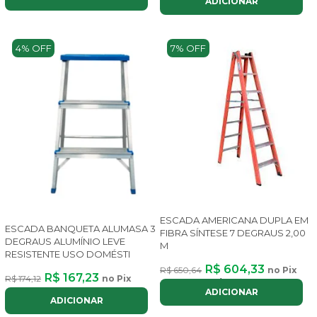
ADICIONAR
4% OFF
7% OFF
ESCADA AMERICANA DUPLA EM
ESCADA BANQUETA ALUMASA 3
FIBRA SÍNTESE 7 DEGRAUS 2,00
DEGRAUS ALUMÍNIO LEVE
M
RESISTENTE USO DOMÉSTI
R$ 604,33
R$ 650,64
no Pix
R$ 167,23
R$ 174,12
no Pix
ou até
7x
de
R$ 102,77
com juros
ADICIONAR
ADICIONAR