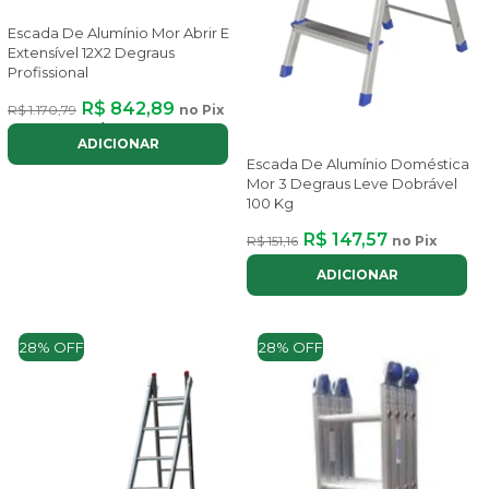
Escada De Alumínio Mor Abrir E
Extensível 12X2 Degraus
Profissional
R$ 842,89
R$ 1.170,79
no Pix
ou até
8x
de
R$ 126,63
com juros
ADICIONAR
Escada De Alumínio Doméstica
Mor 3 Degraus Leve Dobrável
100 Kg
R$ 147,57
R$ 151,16
no Pix
ADICIONAR
28% OFF
28% OFF