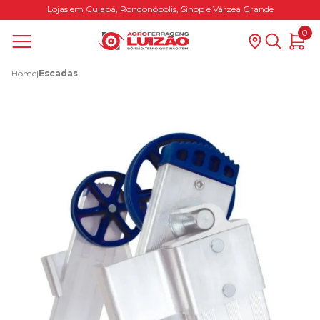
Lojas em Cuiabá, Rondonópolis, Sinop e Várzea Grande
0
Home
|
Escadas