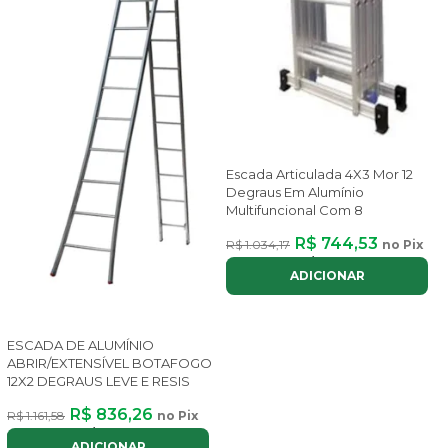
Escada Articulada 4X3 Mor 12
Degraus Em Alumínio
Multifuncional Com 8
R$ 744,53
R$ 1.034,17
no Pix
ou até
8x
de
R$ 111,85
com juros
ADICIONAR
ESCADA DE ALUMÍNIO
ABRIR/EXTENSÍVEL BOTAFOGO
12X2 DEGRAUS LEVE E RESIS
R$ 836,26
R$ 1.161,58
no Pix
ou até
8x
de
R$ 125,64
com juros
ADICIONAR