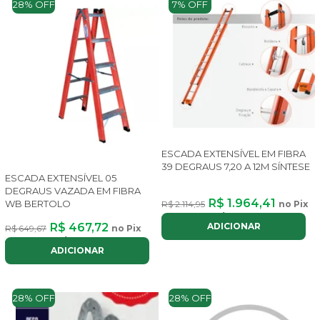
28% OFF
7% OFF
ESCADA EXTENSÍVEL EM FIBRA
39 DEGRAUS 7,20 A 12M SÍNTESE
ESCADA EXTENSÍVEL 05
DEGRAUS VAZADA EM FIBRA
R$ 1.964,41
WB BERTOLO
R$ 2.114,95
no Pix
ou até
8x
de
R$ 295,12
com juros
ADICIONAR
R$ 467,72
R$ 649,67
no Pix
ou até
5x
de
R$ 108,42
com juros
ADICIONAR
28% OFF
28% OFF