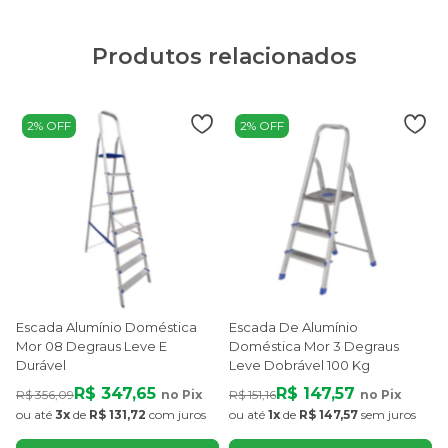
Produtos relacionados
2% OFF
2% OFF
Escada Alumínio Doméstica
Escada De Alumínio
Mor 08 Degraus Leve E
Doméstica Mor 3 Degraus
Durável
Leve Dobrável 100 Kg
R$ 347,65
R$ 147,57
R$ 356,09
no Pix
R$ 151,16
no Pix
R
ou até
3x
de
R$ 131,72
com juros
ou até
1x
de
R$ 147,57
sem juros