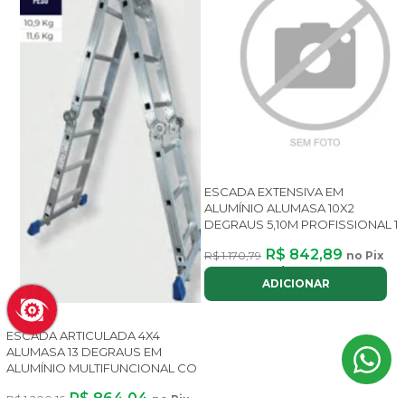
ESCADA EXTENSIVA EM
ALUMÍNIO ALUMASA 10X2
DEGRAUS 5,10M PROFISSIONAL 1
R$ 842,89
R$ 1.170,79
no Pix
ou até
8x
de
R$ 126,63
com juros
ADICIONAR
ESCADA ARTICULADA 4X4
ALUMASA 13 DEGRAUS EM
ALUMÍNIO MULTIFUNCIONAL CO
R$ 864,04
R$ 1.200,16
no Pix