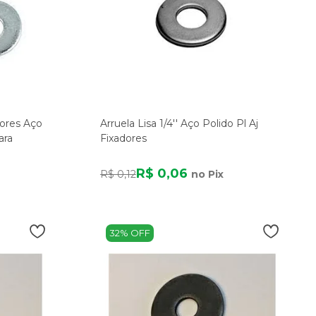
dores Aço
Arruela Lisa 1/4'' Aço Polido Pl Aj
ara
Fixadores
R$ 0,06
R$ 0,12
no Pix
32% OFF