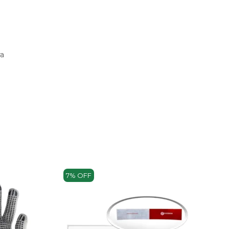
ra
7% OFF