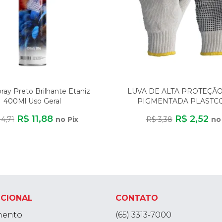
pray Preto Brilhante Etaniz
LUVA DE ALTA PROTEÇÃ
400Ml Uso Geral
PIGMENTADA PLASTC
ALGODÃO/POLIÉST
R$ 11,88
R$ 2,52
14,71
no Pix
R$ 3,38
no
UCIONAL
CONTATO
mento
(65) 3313-7000