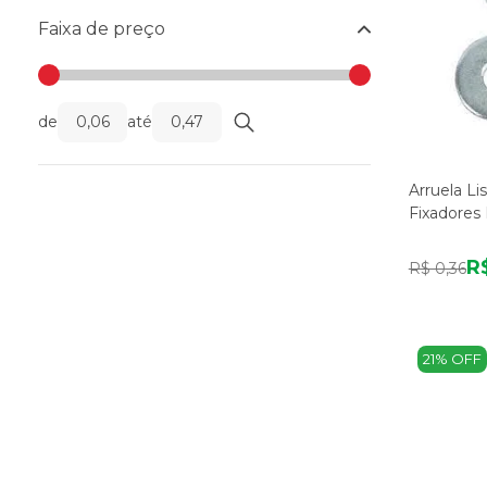
Faixa de preço
de
até
Arruela Li
Fixadores
R
R$ 0,36
21% OFF