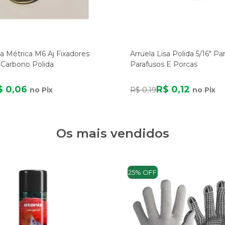
sa Métrica M6 Aj Fixadores
Arruela Lisa Polida 5/16" Pa
 Carbono Polida
Parafusos E Porcas
$ 0,06
R$ 0,12
no Pix
R$ 0,19
no Pix
Os mais vendidos
25% OFF