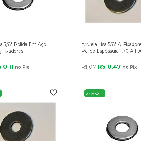
sa 3/8" Polida Em Aço
Arruela Lisa 5/8" Aj Fixador
j Fixadores
Polido Espessura 1,70 A 1
 0,11
R$ 0,47
no Pix
R$ 0,71
no Pix
F
37% OFF