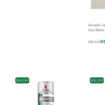
Arruela Li
Aço Baixo
R
R$ 0,10
25% OFF
19% OFF