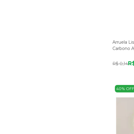
Arruela Li
Carbono A
R$
R$ 0,14
40% OF