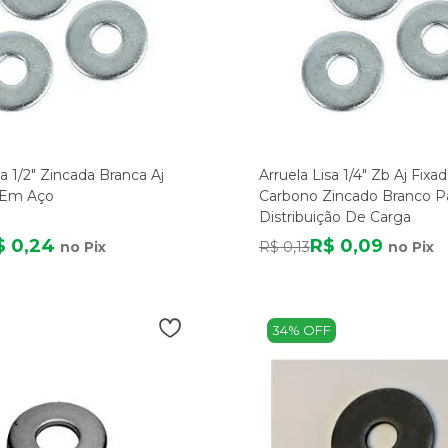
sa 1/2" Zincada Branca Aj
Arruela Lisa 1/4" Zb Aj Fixa
 Em Aço
Carbono Zincado Branco P
Distribuição De Carga
$ 0,24
R$ 0,09
no Pix
R$ 0,13
no Pix
34% OFF