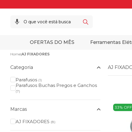
OFERTAS DO MÊS
Ferramentas Elét
Home
|
AJ FIXADORES
Categoria
AJ FIXAD
Parafusos
(1)
Parafusos Buchas Pregos e Ganchos
(7)
33% OFF
Marcas
AJ FIXADORES
(8)