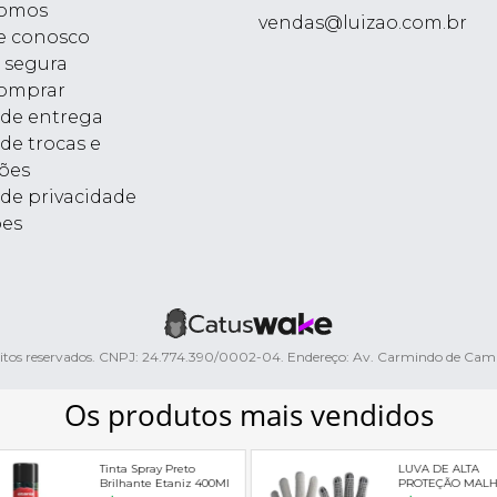
omos
vendas@luizao.com.br
e conosco
 segura
omprar
a de entrega
 de trocas e
ões
 de privacidade
ões
ireitos reservados. CNPJ: 24.774.390/0002-04. Endereço: Av. Carmindo de Ca