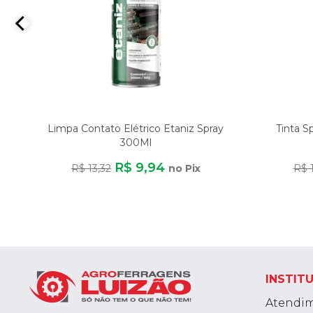
Y
Limpa Contato Elétrico Etaniz Spray
Tinta S
300Ml
R$ 9,94
R$ 13,32
no Pix
R$ 
INSTIT
Atendi