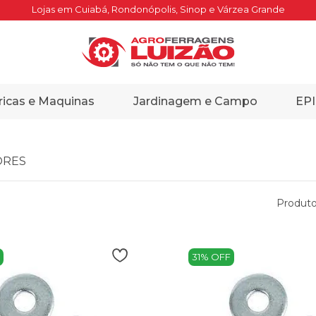
Lojas em Cuiabá, Rondonópolis, Sinop e Várzea Grande
ricas e Maquinas
Jardinagem e Campo
EPI
ORES
Produto
31% OFF