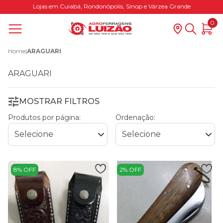
Lojas em Cuiabá, Rondonópolis, Sinop e Várzea Grande
0
Home
|
ARAGUARI
ARAGUARI
MOSTRAR FILTROS
Produtos por página:
Ordenação:
8% OFF
2% OFF