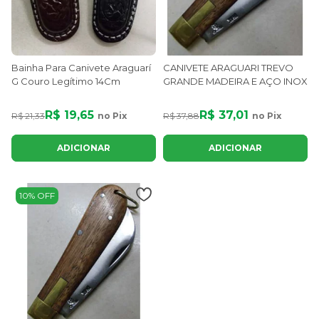
Bainha Para Canivete Araguarí
CANIVETE ARAGUARI TREVO
G Couro Legítimo 14Cm
GRANDE MADEIRA E AÇO INOX
R$ 19,65
R$ 37,01
R$ 21,33
no Pix
R$ 37,88
no Pix
ADICIONAR
ADICIONAR
10% OFF