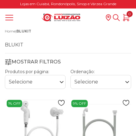
Lojas em Cuiabá, Rondonópolis, Sinop e Várzea Grande
0
Home
|
BLUKIT
BLUKIT
MOSTRAR FILTROS
Produtos por página:
Ordenação:
1% OFF
9% OFF