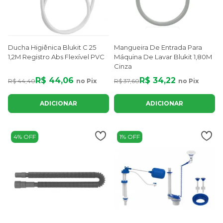
Ducha Higiênica Blukit C 25
Mangueira De Entrada Para
1,2M Registro Abs Flexível PVC
Máquina De Lavar Blukit 1,80M
Cinza
R$ 44,06
R$ 34,22
R$ 44,40
no Pix
R$ 37,60
no Pix
ADICIONAR
ADICIONAR
4% OFF
1% OFF