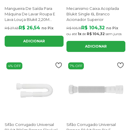
Mangueira De Saída Para
Mecanismo Caixa Acoplada
Máquina De Lavar Roupa E
Blukit Single 6L Branco
Lava Louça Blukit 2,20M
Acionador Superior
Universal
R$ 26,54
R$ 104,32
R$ 27,63
no Pix
R$ 105,15
no Pix
ou até
1x
de
R$ 104,32
sem juros
ADICIONAR
ADICIONAR
4% OFF
7% OFF
Sifão Corrugado Universal
Sifão Corrugado Universal