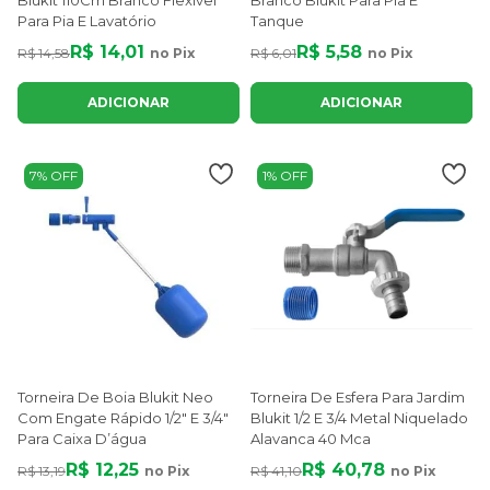
Blukit 110Cm Branco Flexível
Branco Blukit Para Pia E
Para Pia E Lavatório
Tanque
R$ 14,01
R$ 5,58
R$ 14,58
no Pix
R$ 6,01
no Pix
ADICIONAR
ADICIONAR
7% OFF
1% OFF
Torneira De Boia Blukit Neo
Torneira De Esfera Para Jardim
Com Engate Rápido 1/2" E 3/4"
Blukit 1/2 E 3/4 Metal Niquelado
Para Caixa D’água
Alavanca 40 Mca
R$ 12,25
R$ 40,78
R$ 13,19
no Pix
R$ 41,10
no Pix