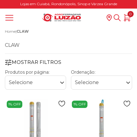
Lojas em Cuiabá, Rondonópolis, Sinop e Várzea Grande
0
Home
|
CLAW
CLAW
MOSTRAR FILTROS
Produtos por página:
Ordenação:
1% OFF
1% OFF