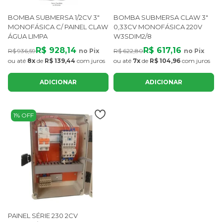
BOMBA SUBMERSA 1/2CV 3"
BOMBA SUBMERSA CLAW 3"
MONOFÁSICA C/ PAINEL CLAW
0,33CV MONOFÁSICA 220V
ÁGUA LIMPA
W3SDIM2/8
R$ 928,14
R$ 617,16
R$ 936,59
no Pix
R$ 622,80
no Pix
ou até
8x
de
R$ 139,44
com juros
ou até
7x
de
R$ 104,96
com juros
ADICIONAR
ADICIONAR
1% OFF
PAINEL SÉRIE 230 2CV