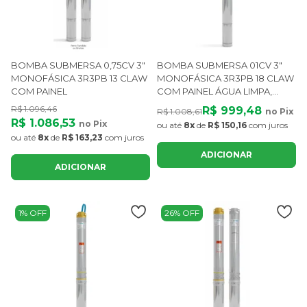
BOMBA SUBMERSA 0,75CV 3"
BOMBA SUBMERSA 01CV 3"
MONOFÁSICA 3R3PB 13 CLAW
MONOFÁSICA 3R3PB 18 CLAW
COM PAINEL
COM PAINEL ÁGUA LIMPA,
POÇOS E IRRIGAÇÃO
R$ 1.096,46
R$ 999,48
R$ 1.008,61
no Pix
R$ 1.086,53
no Pix
ou até
8x
de
R$ 150,16
com juros
ou até
8x
de
R$ 163,23
com juros
ADICIONAR
ADICIONAR
1% OFF
26% OFF