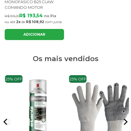
MONOFÁSICO B25 CLAW
COMANDO MOTOR
R$ 193,54
R$ 195,31
no Pix
ou até
2x
de
R$ 108,92
com juros
ADICIONAR
Os mais vendidos
25% OFF
25% OFF