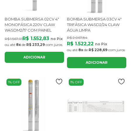
BOMBA SUBMERSA 02CV 4"
BOMBA SUBMERSA 03CV 4"
MONOFÁSICA 220V CLAW
TRIFÁSICA W4SD2/24 CLAW
W4SDM2/17 COM PAINEL
ÁGUA LIMPA
R$ 2.067,84
R$ 1.552,83
R$ 1.567,01
no Pix
R$ 1.522,22
no Pix
ou até
8x
de
R$ 233,29
com juros
ou até
8x
de
R$ 228,69
com juros
ADICIONAR
ADICIONAR
1% OFF
1% OFF