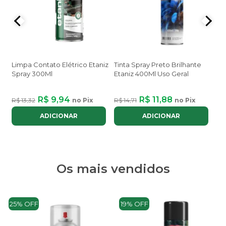
LU
DB
MA
PL
Limpa Contato Elétrico Etaniz
Tinta Spray Preto Brilhante
AL
Spray 300Ml
Etaniz 400Ml Uso Geral
R$ 
R$ 9,94
R$ 11,88
R$ 13,32
no Pix
R$ 14,71
no Pix
ADICIONAR
ADICIONAR
Os mais vendidos
25% OFF
19% OFF