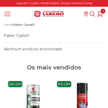
Lojas em Cuiabá, Rondonópolis, Sinop e Várzea Grande
0
Home
|
Faber Castell
Faber Castell
Nenhum produto encontrado
Os mais vendidos
25% OFF
19% OFF