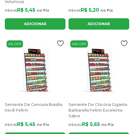
Volumosa
R$ 5,45
R$ 5,20
R$ 5,65
no Pix
R$ 5,65
no Pix
ADICIONAR
ADICIONAR
4% OFF
14% OFF
Semente De Cenoura Brasília
Semente De Chicória Gigante
Irecê Feltrin
Barbarella Feltrin Excelente
Sabor
R$ 5,45
R$ 5,65
R$ 5,65
no Pix
R$ 6,60
no Pix