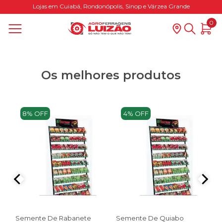
Lojas em Cuiabá, Rondonópolis, Sinop e Várzea Grande
0
Os melhores produtos
8% OFF
4% OFF
S
C
Semente De Rabanete
Semente De Quiabo
C