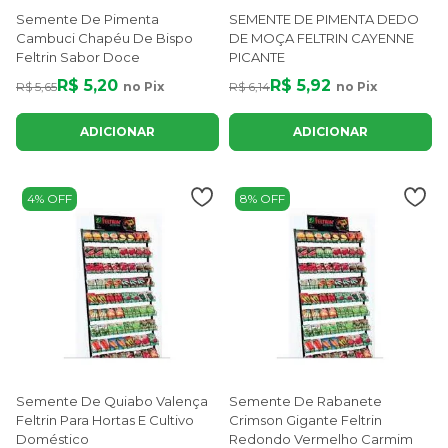
Semente De Pimenta
SEMENTE DE PIMENTA DEDO
Cambuci Chapéu De Bispo
DE MOÇA FELTRIN CAYENNE
Feltrin Sabor Doce
PICANTE
R$ 5,20
R$ 5,92
R$ 5,65
no Pix
R$ 6,14
no Pix
ADICIONAR
ADICIONAR
4% OFF
8% OFF
Semente De Quiabo Valença
Semente De Rabanete
Feltrin Para Hortas E Cultivo
Crimson Gigante Feltrin
Doméstico
Redondo Vermelho Carmim