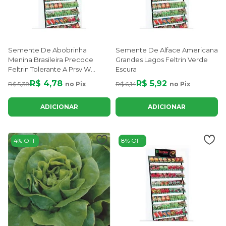
Semente De Abobrinha
Semente De Alface Americana
Menina Brasileira Precoce
Grandes Lagos Feltrin Verde
Feltrin Tolerante A Prsv W
Escura
Colheita De 60 A 70 Dias
R$ 4,78
R$ 5,92
R$ 5,38
no Pix
R$ 6,14
no Pix
ADICIONAR
ADICIONAR
4% OFF
8% OFF