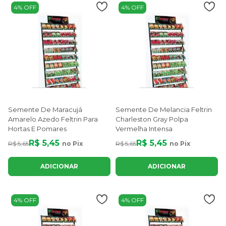
4% OFF
4% OFF
Semente De Maracujá
Semente De Melancia Feltrin
Amarelo Azedo Feltrin Para
Charleston Gray Polpa
Hortas E Pomares
Vermelha Intensa
R$ 5,45
R$ 5,45
R$ 5,65
no Pix
R$ 5,65
no Pix
ADICIONAR
ADICIONAR
4% OFF
4% OFF