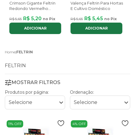
Crimson Gigante Feltrin
Valença Feltrin Para Hortas
Redondo Vermelho
E Cultivo Doméstico
R
Carmim
R$ 5,20
R$ 5,45
R$ 5,65
no Pix
R$ 5,65
no Pix
ADICIONAR
ADICIONAR
Home
|
FELTRIN
FELTRIN
MOSTRAR FILTROS
Produtos por página:
Ordenação:
11% OFF
4% OFF