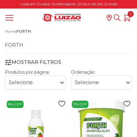
Lojas em Cuiabá, Rondonópolis, Sinop e Várzea Grande
0
Home
|
FORTH
FORTH
MOSTRAR FILTROS
Produtos por página:
Ordenação:
8% OFF
3% OFF