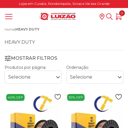
Lojas em Cuiabá, Rondonópolis, Sinop e Várzea Grande
0
Home
|
HEAVY DUTY
HEAVY DUTY
MOSTRAR FILTROS
Produtos por página:
Ordenação:
40% OFF
39% OFF