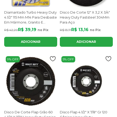
Diamantado Turbo Heavy Duty
Disco De Corte 12" X 3,2 X 3/4"
4.1/2" 115 Mm M14 Para Desbaste
Heavy Duty Faststeel 304Mm
Em Mármore, Granito E
Para Aço
Concreto
R$ 39,19
R$ 13,16
R$ 42,20
no Pix
R$ 13,71
no Pix
ADICIONAR
ADICIONAR
9% OFF
5% OFF
Disco De Corte Flap Grão 60
Disco Flap 4.1/2" X 7/8" Gr 120