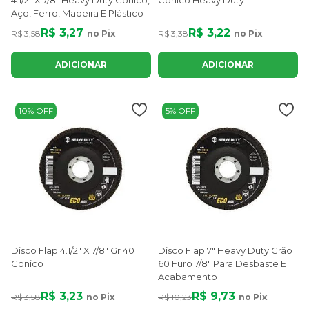
4.1/2" X 7/8" Heavy Duty Conico,
Cônico Heavy Duty
Aço, Ferro, Madeira E Plástico
R$ 3,27
R$ 3,22
R$ 3,58
no Pix
R$ 3,38
no Pix
ADICIONAR
ADICIONAR
10% OFF
5% OFF
Disco Flap 4.1/2" X 7/8" Gr 40
Disco Flap 7" Heavy Duty Grão
Conico
60 Furo 7/8" Para Desbaste E
Acabamento
R$ 3,23
R$ 9,73
R$ 3,58
no Pix
R$ 10,23
no Pix