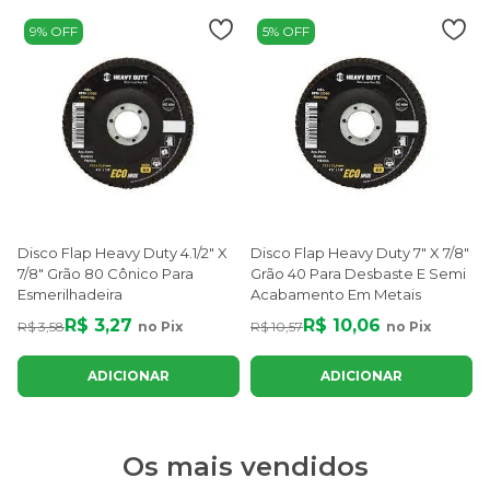
9% OFF
5% OFF
Disco Flap Heavy Duty 4.1/2" X
Disco Flap Heavy Duty 7" X 7/8"
7/8" Grão 80 Cônico Para
Grão 40 Para Desbaste E Semi
Esmerilhadeira
Acabamento Em Metais
R$ 3,27
R$ 10,06
R$ 3,58
no Pix
R$ 10,57
no Pix
ADICIONAR
ADICIONAR
Os mais vendidos