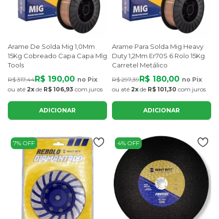
Arame De Solda Mig 1,0Mm
Arame Para Solda Mig Heavy
15Kg Cobreado Capa Capa Mlg
Duty 1,2Mm Er70S 6 Rolo 15Kg
Tools
Carretel Metálico
R$ 190,00
R$ 180,00
R$ 317,44
no Pix
R$ 297,39
no Pix
ou até
2x
de
R$ 106,93
com juros
ou até
2x
de
R$ 101,30
com juros
ADICIONAR
ADICIONAR
7% OFF
4% OFF