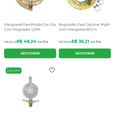
Mangueira Para Botijão De Gás
Regulador Para Gás Imar 1Kg/H
Com Regulador 1,25M
Com Mangueira 80Cm
R$ 48,24
R$ 36,21
R$ 60,12
no Pix
R$ 47,64
no Pix
ADICIONAR
ADICIONAR
24% OFF