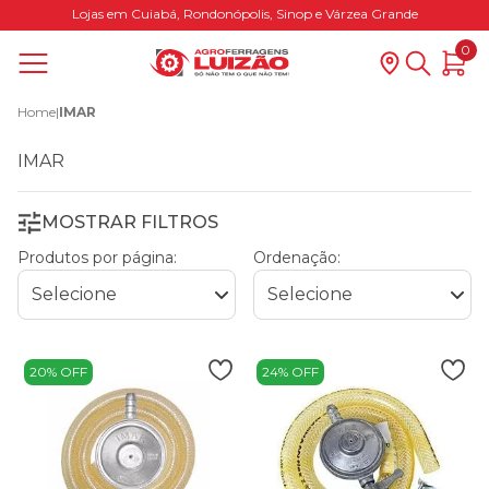
Lojas em Cuiabá, Rondonópolis, Sinop e Várzea Grande
0
Home
|
IMAR
IMAR
MOSTRAR FILTROS
Produtos por página:
Ordenação:
20% OFF
24% OFF