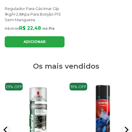
Regulador Para Gás Imar Glp
1Kg/H 2,8Kpa Para Botijão P13
Sem Mangueira
R$ 22,48
R$ 29,56
no Pix
ADICIONAR
Os mais vendidos
25% OFF
19% OFF