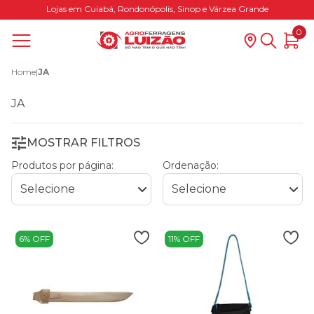
Lojas em Cuiabá, Rondonópolis, Sinop e Várzea Grande
0
Home
|
JA
JA
MOSTRAR FILTROS
Produtos por página:
Ordenação:
6% OFF
11% OFF