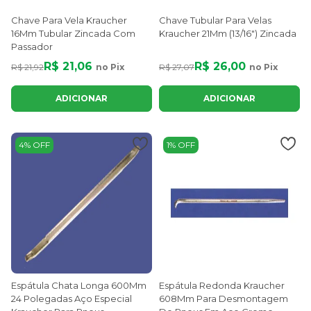
Chave Para Vela Kraucher
Chave Tubular Para Velas
16Mm Tubular Zincada Com
Kraucher 21Mm (13/16") Zincada
Passador
R$ 21,06
R$ 26,00
R$ 21,92
no Pix
R$ 27,07
no Pix
ADICIONAR
ADICIONAR
4% OFF
1% OFF
Espátula Chata Longa 600Mm
Espátula Redonda Kraucher
24 Polegadas Aço Especial
608Mm Para Desmontagem