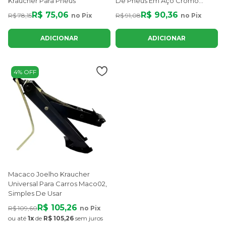
Kraucher Para Pneus
De Pneus Em Aço Cromo
Vanádio
R$ 75,06
R$ 90,36
R$ 78,15
no Pix
R$ 91,08
no Pix
ADICIONAR
ADICIONAR
4% OFF
Macaco Joelho Kraucher
Universal Para Carros Maco02,
Simples De Usar
R$ 105,26
R$ 109,60
no Pix
ou até
1x
de
R$ 105,26
sem juros