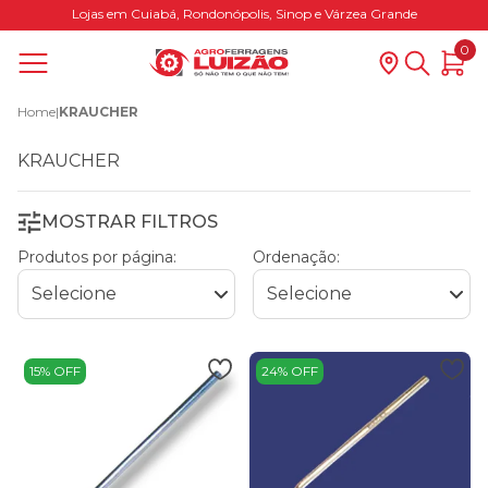
Lojas em Cuiabá, Rondonópolis, Sinop e Várzea Grande
0
Home
|
KRAUCHER
KRAUCHER
MOSTRAR FILTROS
Produtos por página:
Ordenação:
15% OFF
24% OFF