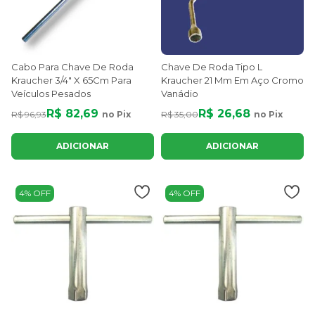
Cabo Para Chave De Roda
Chave De Roda Tipo L
Kraucher 3/4" X 65Cm Para
Kraucher 21 Mm Em Aço Cromo
Veículos Pesados
Vanádio
R$ 82,69
R$ 26,68
R$ 96,93
no Pix
R$ 35,00
no Pix
ADICIONAR
ADICIONAR
4% OFF
4% OFF