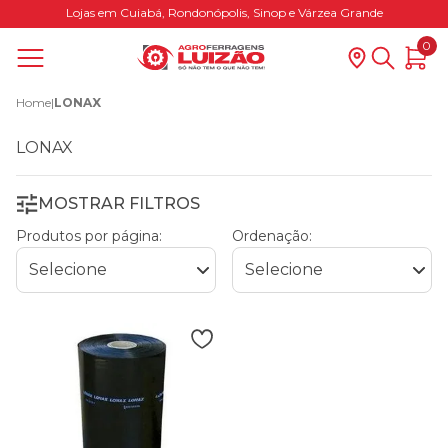
Lojas em Cuiabá, Rondonópolis, Sinop e Várzea Grande
0
Home
|
LONAX
LONAX
MOSTRAR FILTROS
Produtos por página:
Ordenação: