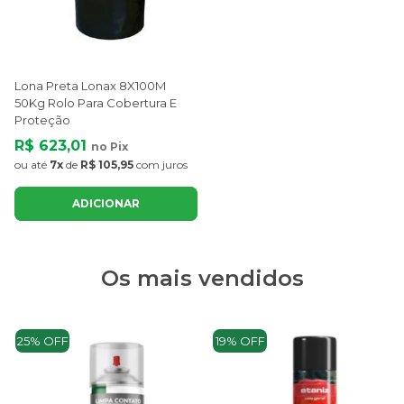
Lona Preta Lonax 8X100M
50Kg Rolo Para Cobertura E
Proteção
R$ 623,01
no Pix
ou até
7x
de
R$ 105,95
com juros
ADICIONAR
Os mais vendidos
25% OFF
19% OFF