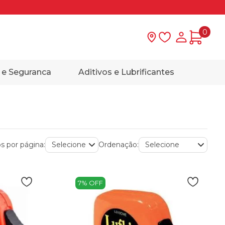
0
Lista de desejo
Minha con
 e Seguranca
Aditivos e Lubrificantes
s por página:
Ordenação:
7% OFF