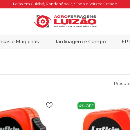
Lojas em Cuiabá, Rondonópolis, Sinop e Várzea Grande
ricas e Maquinas
Jardinagem e Campo
EPI
Produto
4% OFF