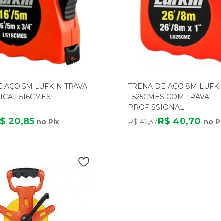
 AÇO 5M LUFKIN TRAVA
TRENA DE AÇO 8M LUFK
ICA L516CMES
L525CMES COM TRAVA
PROFISSIONAL
$ 20,85
R$ 40,70
no Pix
R$ 42,37
no P