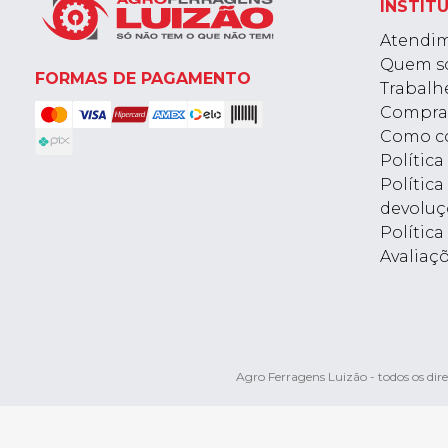
INSTIT
Atendi
Quem s
FORMAS DE PAGAMENTO
Trabalh
Compra
Como c
Polític
Política
devoluç
Política
Avaliaç
Agro Ferragens Luizão - todos os d