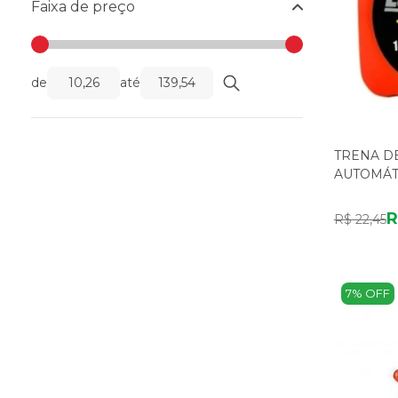
Faixa de preço
de
até
TRENA DE
AUTOMÁT
R
R$ 22,45
7% OFF