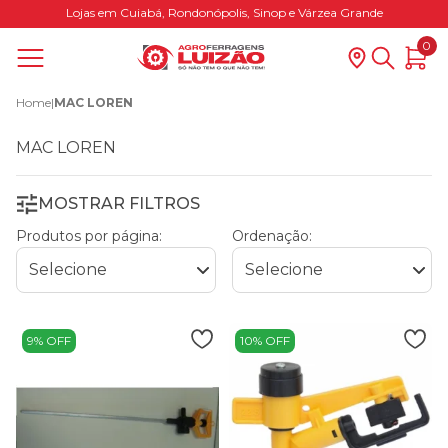
Lojas em Cuiabá, Rondonópolis, Sinop e Várzea Grande
0
Home
|
MAC LOREN
MAC LOREN
MOSTRAR FILTROS
Produtos por página:
Ordenação:
9% OFF
10% OFF