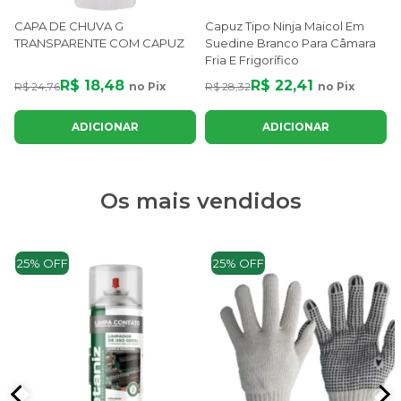
CAPA DE CHUVA G
Capuz Tipo Ninja Maicol Em
TRANSPARENTE COM CAPUZ
Suedine Branco Para Câmara
Fria E Frigorífico
R$ 18,48
R$ 22,41
R$ 24,76
no Pix
R$ 28,32
no Pix
ADICIONAR
ADICIONAR
Os mais vendidos
25% OFF
25% OFF