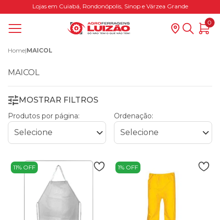
Lojas em Cuiabá, Rondonópolis, Sinop e Várzea Grande
0
Home
|
MAICOL
MAICOL
MOSTRAR FILTROS
Produtos por página:
Ordenação:
11% OFF
1% OFF