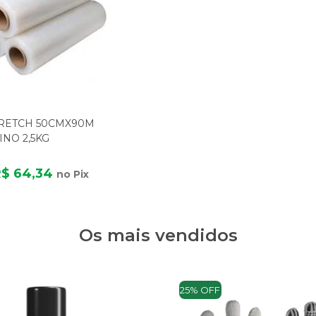
TRETCH 50CMX90M
INO 2,5KG
R$ 64,34
no Pix
Os mais vendidos
25% OFF