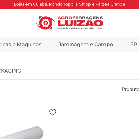
Lojas em Cuiabá, Rondonópolis, Sinop e Várzea Grande
ricas e Maquinas
Jardinagem e Campo
EPI
KAGING
Produto