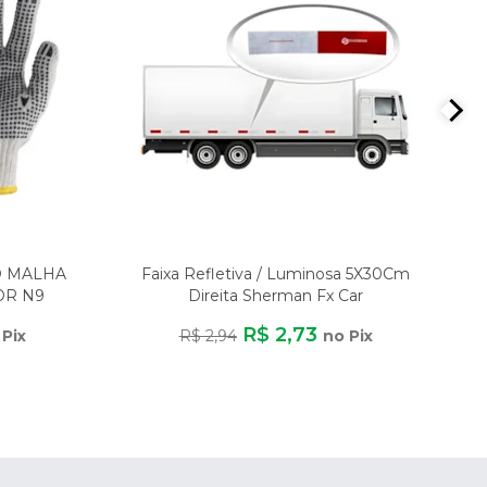
O MALHA
Faixa Refletiva / Luminosa 5X30Cm
OR N9
Direita Sherman Fx Car
ER
R$ 2,73
 Pix
R$ 2,94
no Pix