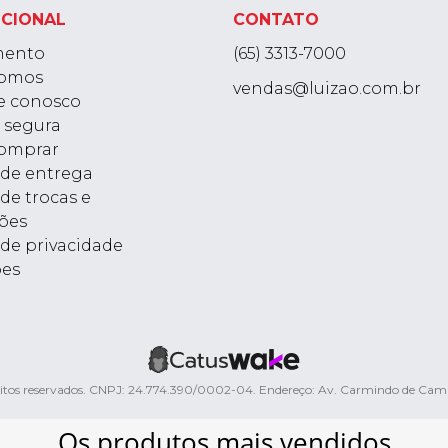
UCIONAL
CONTATO
mento
(65) 3313-7000
omos
vendas@luizao.com.br
e conosco
 segura
omprar
a de entrega
 de trocas e
ões
 de privacidade
ões
ireitos reservados. CNPJ: 24.774.390/0002-04. Endereço: Av. Carmindo de Ca