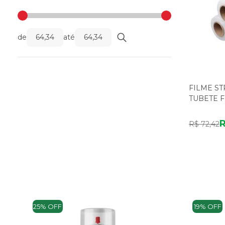
de
até
FILME S
TUBETE F
R$ 72,42
25% OFF
19% OFF