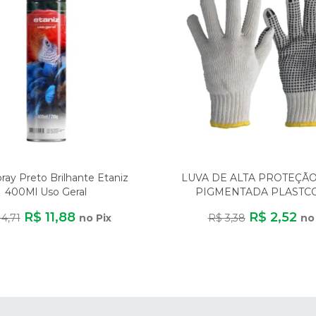
pray Preto Brilhante Etaniz
LUVA DE ALTA PROTEÇÃ
400Ml Uso Geral
PIGMENTADA PLASTC
ALGODÃO/POLIÉST
R$ 11,88
R$ 2,52
14,71
no Pix
R$ 3,38
no