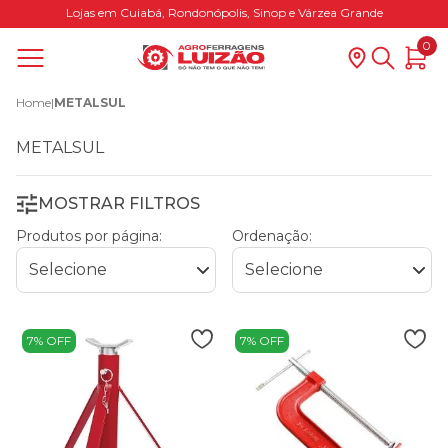
Lojas em Cuiabá, Rondonópolis, Sinop e Várzea Grande
0
Home
|
METALSUL
METALSUL
MOSTRAR FILTROS
Produtos por página:
Ordenação:
7% OFF
7% OFF