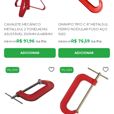
CAVALETE MECÂNICO
GRAMPO TIPO C 6" METALSUL
METALLSUL 2 TONELADAS
FERRO NODULAR FUSO AÇO
AJUSTÁVEL 300MM A 485MM
1020
R$ 91,96
R$ 76,59
R$ 99,01
no Pix
R$ 82,47
no Pix
ADICIONAR
ADICIONAR
7% OFF
7% OFF