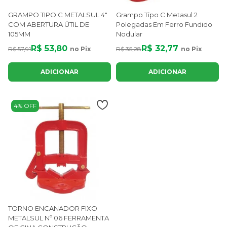
GRAMPO TIPO C METALSUL 4"
Grampo Tipo C Metasul 2
COM ABERTURA ÚTIL DE
Polegadas Em Ferro Fundido
105MM
Nodular
R$ 53,80
R$ 32,77
R$ 57,91
no Pix
R$ 35,28
no Pix
ADICIONAR
ADICIONAR
4% OFF
TORNO ENCANADOR FIXO
METALSUL Nº 06 FERRAMENTA