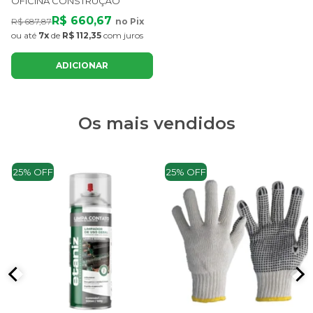
OFICINA CONSTRUÇÃO
R$ 660,67
R$ 687,87
no Pix
ou até
7x
de
R$ 112,35
com juros
ADICIONAR
Os mais vendidos
25% OFF
25% OFF