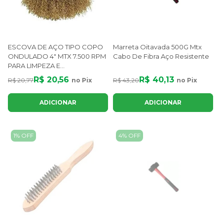
ESCOVA DE AÇO TIPO COPO
Marreta Oitavada 500G Mtx
ONDULADO 4" MTX 7.500 RPM
Cabo De Fibra Aço Resistente
PARA LIMPEZA E
REBARBAÇÃO
R$ 20,56
R$ 40,13
R$ 20,77
no Pix
R$ 43,20
no Pix
ADICIONAR
ADICIONAR
1% OFF
4% OFF