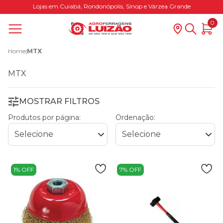
Lojas em Cuiabá, Rondonópolis, Sinop e Várzea Grande
0
Home
|
MTX
MTX
MOSTRAR FILTROS
Produtos por página:
Ordenação:
1% OFF
7% OFF