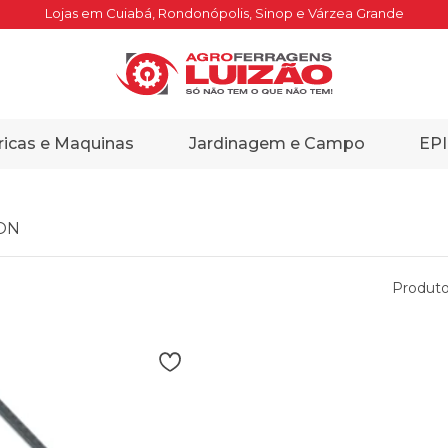
Lojas em Cuiabá, Rondonópolis, Sinop e Várzea Grande
ricas e Maquinas
Jardinagem e Campo
EPI
ON
Produto