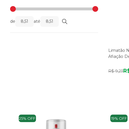
de
até
Limatão Ni
Afiação D
R$
R$ 9,23
25% OFF
19% OFF