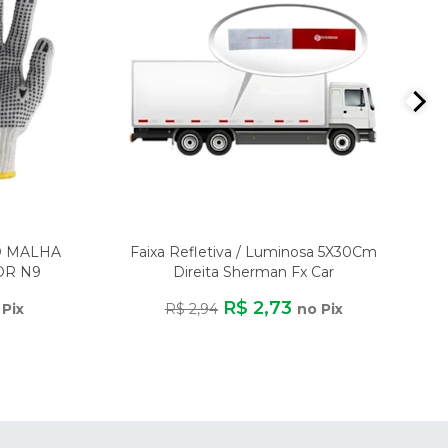
O MALHA
Faixa Refletiva / Luminosa 5X30Cm
OR N9
Direita Sherman Fx Car
ER
R$ 2,73
 Pix
R$ 2,94
no Pix