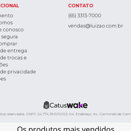
UCIONAL
CONTATO
mento
(65) 3313-7000
omos
vendas@luizao.com.br
e conosco
 segura
omprar
a de entrega
 de trocas e
ões
 de privacidade
ões
ireitos reservados. CNPJ: 24.774.390/0002-04. Endereço: Av. Carmindo de Ca