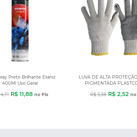
pray Preto Brilhante Etaniz
LUVA DE ALTA PROTEÇÃ
400Ml Uso Geral
PIGMENTADA PLASTC
ALGODÃO/POLIÉST
R$ 11,88
R$ 2,52
14,71
no Pix
R$ 3,38
no