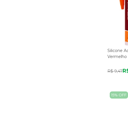
Silicone A
Vermelho 
R
R$ 9,47
15% OFF