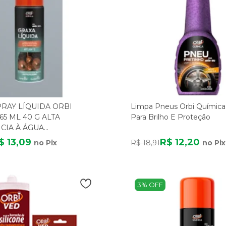
RAY LÍQUIDA ORBI
Limpa Pneus Orbi Química
65 ML 40 G ALTA
Para Brilho E Proteção
CIA À ÁGUA
ROSIVA
$ 13,09
R$ 12,20
no Pix
R$ 18,91
no Pix
3% OFF