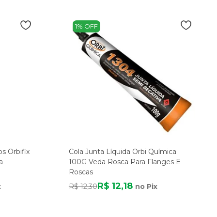
1% OFF
s Orbifix
Cola Junta Líquida Orbi Química
a
100G Veda Rosca Para Flanges E
Roscas
R$ 12,18
x
R$ 12,30
no Pix