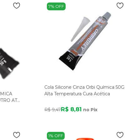
7% OFF
Cola Silicone Cinza Orbi Química 50G
ÍMICA
Alta Temperatura Cura Acética
UTRO ATÉ
R$ 8,81
R$ 9,47
no Pix
1% OFF