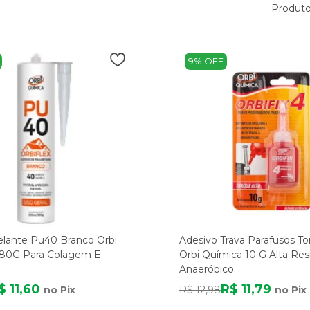
Produto
9% OFF
elante Pu40 Branco Orbi
Adesivo Trava Parafusos To
380G Para Colagem E
Orbi Química 10 G Alta Res
Anaeróbico
$ 11,60
R$ 11,79
no Pix
R$ 12,98
no Pix