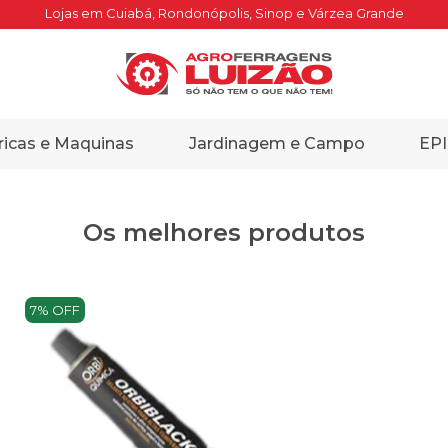
Lojas em Cuiabá, Rondonópolis, Sinop e Várzea Grande
ricas e Maquinas
Jardinagem e Campo
EPI
Os melhores produtos
7% OFF