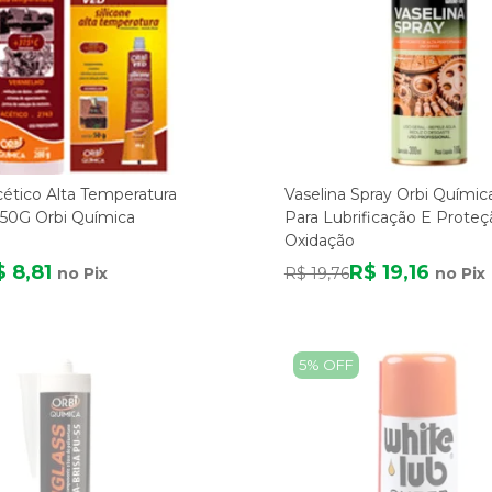
cético Alta Temperatura
Vaselina Spray Orbi Quími
50G Orbi Química
Para Lubrificação E Proteç
Oxidação
$ 8,81
R$ 19,16
no Pix
R$ 19,76
no Pix
5% OFF