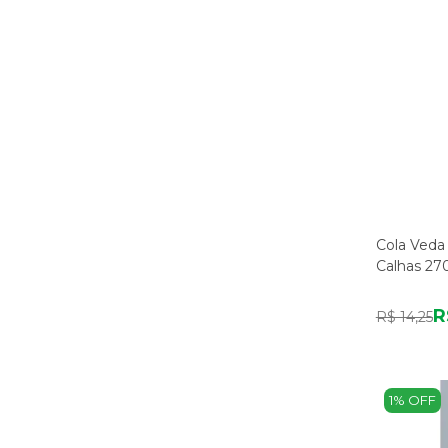
Cola Veda
Calhas 27
R
R$ 14,25
1% OFF