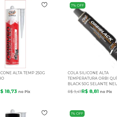
7% OFF
ICONE ALTA TEMP 250G
COLA SILICONE ALTA
HO
TEMPERATURA ORBI QU
BLACK 50G SELANTE NE
240°C
$ 18,73
R$ 8,81
no Pix
R$ 9,47
no Pix
1% OFF