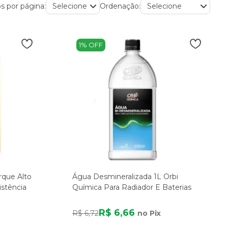
s por página:
Ordenação:
1% OFF
rque Alto
Água Desmineralizada 1L Orbi
istência
Química Para Radiador E Baterias
R$ 6,66
R$ 6,72
no Pix