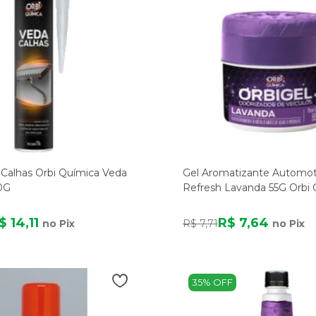
 Calhas Orbi Química Veda
Gel Aromatizante Automot
0G
Refresh Lavanda 55G Orbi 
$ 14,11
R$ 7,64
no Pix
R$ 7,71
no Pix
35% OFF