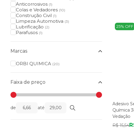
Anticorrosivos
(1)
Colas e Vedadores
(10)
Construção Civil
(1)
Limpeza Automotiva
(3)
Lubrificação
25% OFF
(2)
Parafusos
(1)
Marcas
ORBI QUIMICA
(20)
Faixa de preço
Adesivo S
de
até
Química 
Vedação
R
R$ 15,54