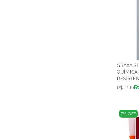
GRAXA SP
QUÍMICA 
RESISTÊN
ANTICOR
R
R$ 13,19
7% OFF