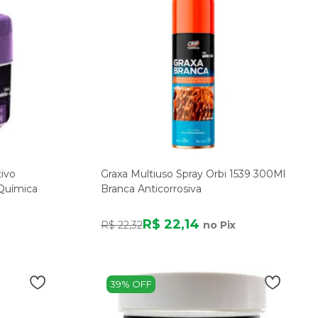
ivo
Graxa Multiuso Spray Orbi 1539 300Ml
Química
Branca Anticorrosiva
R$ 22,14
R$ 22,32
no Pix
39% OFF