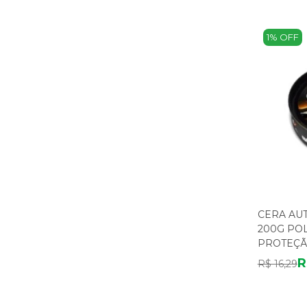
1% OFF
CERA AU
200G PO
PROTEÇ
R
R$ 16,29