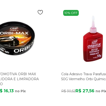
10% OFF
TOMOTIVA ORBI MAX
Cola Adesivo Trava Parafuso
LIDORA E LIMPADORA
50G Vermelho Orbi Químic
ÃO
$ 16,13
R$ 27,56
no Pix
R$ 30,52
no Pi