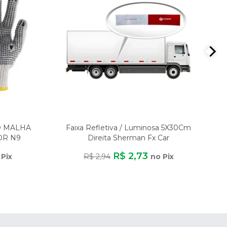
O MALHA
Faixa Refletiva / Luminosa 5X30Cm
OR N9
Direita Sherman Fx Car
ER
R$ 2,73
 Pix
R$ 2,94
no Pix