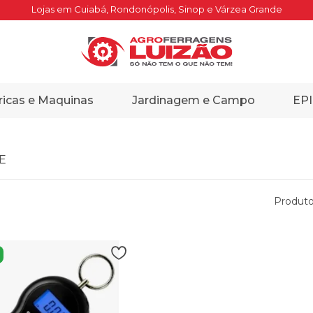
Lojas em Cuiabá, Rondonópolis, Sinop e Várzea Grande
ricas e Maquinas
Jardinagem e Campo
EPI
E
Produto