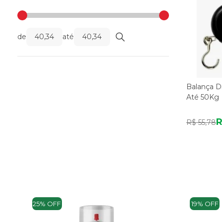
de
até
Balança Di
Até 50Kg
R
R$ 55,78
25% OFF
19% OFF