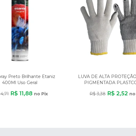
pray Preto Brilhante Etaniz
LUVA DE ALTA PROTEÇÃ
400Ml Uso Geral
PIGMENTADA PLASTC
ALGODÃO/POLIÉST
R$ 11,88
R$ 2,52
14,71
no Pix
R$ 3,38
no