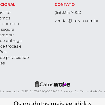
UCIONAL
CONTATO
mento
(65) 3313-7000
omos
vendas@luizao.com.br
e conosco
 segura
omprar
a de entrega
 de trocas e
ões
 de privacidade
ões
ireitos reservados. CNPJ: 24.774.390/0002-04. Endereço: Av. Carmindo de Ca