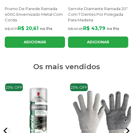
Prumo De Parede Ramada
Serrote Diamante Ramada 20"
400G Envernizado Metal Com
Com 7 Dentes Por Polegada
Corda
Para Madeira
R$ 20,61
R$ 43,79
R$ 21,71
no Pix
R$ 49,69
no Pix
ADICIONAR
ADICIONAR
Os mais vendidos
25% OFF
25% OFF