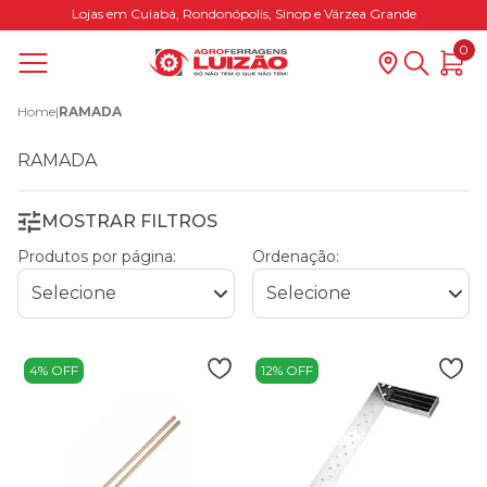
Lojas em Cuiabá, Rondonópolis, Sinop e Várzea Grande
0
Home
|
RAMADA
RAMADA
MOSTRAR FILTROS
Produtos por página:
Ordenação:
4% OFF
12% OFF