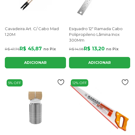
Cavadeira Art. C/ Cabo Mad
Esquadro 12" Ramada Cabo
1.20M
Polipropileno Lâmina Inox
300Mm
R$ 45,87
R$ 13,20
R$ 47,76
no Pix
R$ 14,98
no Pix
ADICIONAR
ADICIONAR
5% OFF
12% OFF