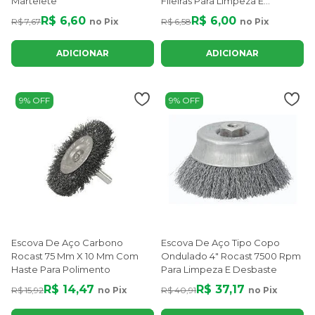
Martelete
Fileiras Para Limpeza E
Remoção De Resíduos
R$ 6,60
R$ 6,00
R$ 7,67
no Pix
R$ 6,58
no Pix
ADICIONAR
ADICIONAR
9% OFF
9% OFF
Escova De Aço Carbono
Escova De Aço Tipo Copo
Rocast 75 Mm X 10 Mm Com
Ondulado 4" Rocast 7500 Rpm
Haste Para Polimento
Para Limpeza E Desbaste
R$ 14,47
R$ 37,17
R$ 15,92
no Pix
R$ 40,91
no Pix