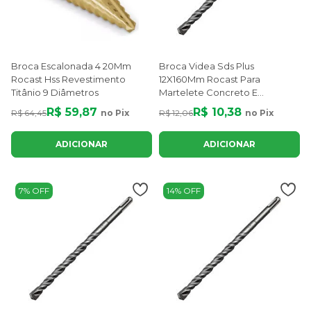
Broca Escalonada 4 20Mm
Broca Videa Sds Plus
Rocast Hss Revestimento
12X160Mm Rocast Para
Titânio 9 Diâmetros
Martelete Concreto E
Alvenaria
R$ 59,87
R$ 10,38
R$ 64,45
no Pix
R$ 12,06
no Pix
ADICIONAR
ADICIONAR
7% OFF
14% OFF