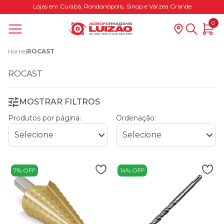
Lojas em Cuiabá, Rondonópolis, Sinop e Várzea Grande
0
Home
|
ROCAST
ROCAST
MOSTRAR FILTROS
Produtos por página:
Ordenação:
7% OFF
14% OFF