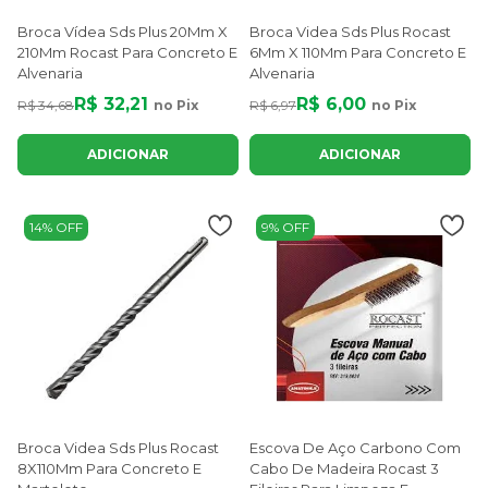
Broca Vídea Sds Plus 20Mm X
Broca Videa Sds Plus Rocast
210Mm Rocast Para Concreto E
6Mm X 110Mm Para Concreto E
Alvenaria
Alvenaria
R$ 32,21
R$ 6,00
R$ 34,68
no Pix
R$ 6,97
no Pix
ADICIONAR
ADICIONAR
14% OFF
9% OFF
Broca Videa Sds Plus Rocast
Escova De Aço Carbono Com
8X110Mm Para Concreto E
Cabo De Madeira Rocast 3