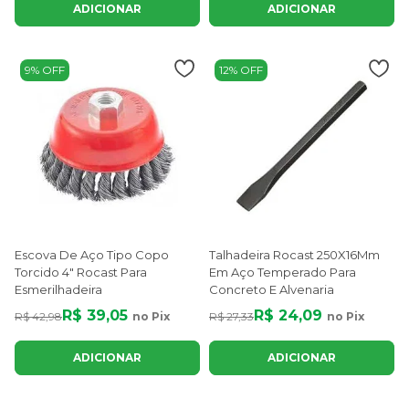
ADICIONAR
ADICIONAR
9% OFF
12% OFF
Escova De Aço Tipo Copo
Talhadeira Rocast 250X16Mm
Torcido 4" Rocast Para
Em Aço Temperado Para
Esmerilhadeira
Concreto E Alvenaria
R$ 39,05
R$ 24,09
R$ 42,98
no Pix
R$ 27,33
no Pix
ADICIONAR
ADICIONAR