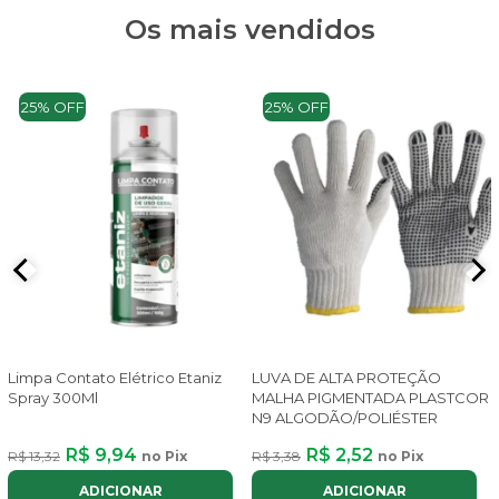
Os mais vendidos
25% OFF
25% OFF
Limpa Contato Elétrico Etaniz
LUVA DE ALTA PROTEÇÃO
Spray 300Ml
MALHA PIGMENTADA PLASTCOR
N9 ALGODÃO/POLIÉSTER
R$ 9,94
R$ 2,52
R$ 13,32
no Pix
R$ 3,38
no Pix
ADICIONAR
ADICIONAR