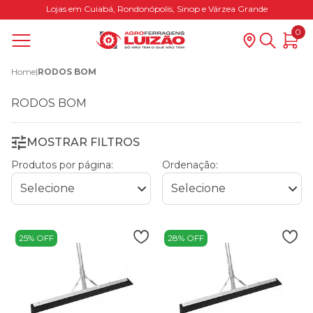
Lojas em Cuiabá, Rondonópolis, Sinop e Várzea Grande
0
Home
|
RODOS BOM
RODOS BOM
MOSTRAR FILTROS
Produtos por página:
Ordenação:
25% OFF
28% OFF