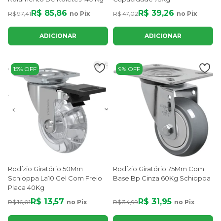
R$ 85,86
R$ 39,26
R$ 97,41
no Pix
R$ 47,02
no Pix
ADICIONAR
ADICIONAR
15% OFF
9% OFF
Rodízio Giratório 50Mm
Rodízio Giratório 75Mm Com
Schioppa La10 Gel Com Freio
Base Bp Cinza 60Kg Schioppa
Placa 40Kg
R$ 13,57
R$ 31,95
R$ 16,01
no Pix
R$ 34,99
no Pix