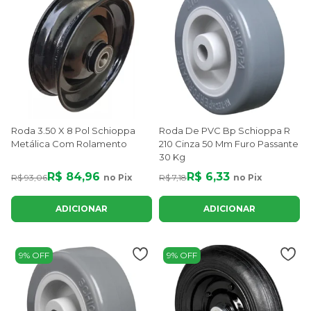
Roda 3.50 X 8 Pol Schioppa
Roda De PVC Bp Schioppa R
Metálica Com Rolamento
210 Cinza 50 Mm Furo Passante
30 Kg
R$ 84,96
R$ 6,33
R$ 93,06
no Pix
R$ 7,18
no Pix
ADICIONAR
ADICIONAR
9% OFF
9% OFF