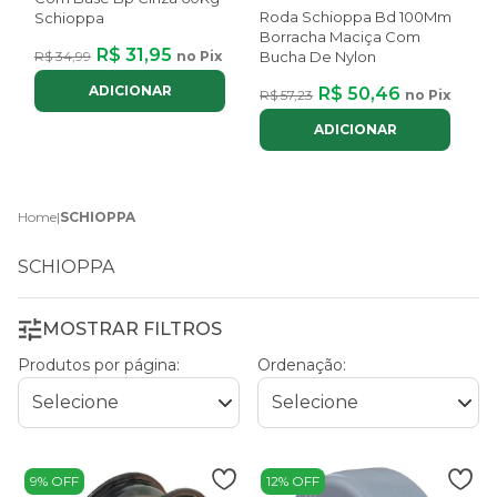
Roda Schioppa Bd 100Mm
Schioppa
R
Borracha Maciça Com
R$ 31,95
R$ 34,99
no Pix
Bucha De Nylon
ADICIONAR
R$ 50,46
R$ 57,23
no Pix
ADICIONAR
Home
|
SCHIOPPA
SCHIOPPA
MOSTRAR FILTROS
Produtos por página:
Ordenação:
9% OFF
12% OFF