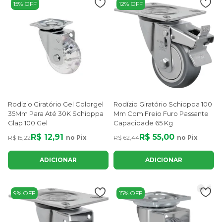
15% OFF
12% OFF
Rodizio Giratório Gel Colorgel
Rodízio Giratório Schioppa 100
35Mm Para Até 30K Schioppa
Mm Com Freio Furo Passante
Glap 100 Gel
Capacidade 65 Kg
R$ 12,91
R$ 55,00
R$ 15,22
no Pix
R$ 62,44
no Pix
ADICIONAR
ADICIONAR
9% OFF
15% OFF