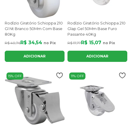
Rodízio Giratório Schioppa 210
Rodízio Giratório Schioppa 210
Gl Nt Branco 50Mm Com Base
Glap Gel 50Mm Base Furo
80Kg
Passante 40Kg
R$ 34,54
R$ 15,07
R$ 40,76
no Pix
R$ 17,77
no Pix
ADICIONAR
ADICIONAR
15% OFF
11% OFF