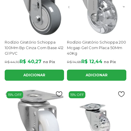
Rodízio Giratório Schioppa
Rodízio Giratório Schioppa 200
100Mm Bp Cinza Com Base 412
Mcgap Gel Com Placa 50Mm
Gl PVC
40Kg
R$ 40,27
R$ 12,44
R$ 44,10
no Pix
R$ 14,68
no Pix
ADICIONAR
ADICIONAR
15% OFF
15% OFF