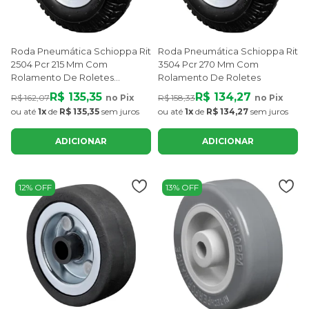
Roda Pneumática Schioppa Rit
Roda Pneumática Schioppa Rit
2504 Pcr 215 Mm Com
3504 Pcr 270 Mm Com
Rolamento De Roletes
Rolamento De Roletes
Capacidade 70 Kg
R$ 135,35
R$ 134,27
R$ 162,07
no Pix
R$ 158,33
no Pix
ou até
1x
de
R$ 135,35
sem juros
ou até
1x
de
R$ 134,27
sem juros
ADICIONAR
ADICIONAR
12% OFF
13% OFF