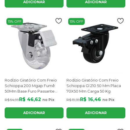
ADICIONAR
ADICIONAR
15% OFF
15% OFF
Rodízio Giratório Com Freio
Rodízio Giratório Com Freio
Schioppa 200 Mgap Fumê
Schioppa Gl 210 50 Mm Placa
50Mm Base Furo Passante
70X50 Mm Carga 50 Kg
40Kg
R$ 46,62
R$ 16,46
R$ 54,99
no Pix
R$ 19,39
no Pix
ADICIONAR
ADICIONAR