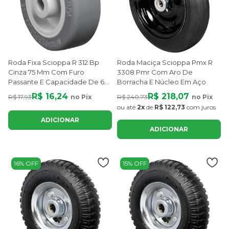
Roda Fixa Scioppa R 312 Bp
Roda Maciça Scioppa Pmx R
Cinza 75 Mm Com Furo
3308 Pmr Com Aro De
Passante E Capacidade De 60
Borracha E Núcleo Em Aço
Kg
R$ 16,24
R$ 218,07
R$ 17,93
no Pix
R$ 240,73
no Pix
ou até
2x
de
R$ 122,73
com juros
ADICIONAR
ADICIONAR
16% OFF
15% OFF