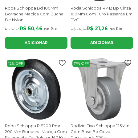
Roda Schioppa Bd 100Mm
Roda Schioppa R 412 Bp Cinza
Borracha Maciça Com Bucha
100Mm Com Furo Passante Em
De Nylon
PVC
R$ 50,46
R$ 21,26
R$ 57,23
no Pix
R$ 24,34
no Pix
ADICIONAR
ADICIONAR
12% OFF
17% OFF
Roda Schioppa R 8200 Pmr
Rodízio Fixo Schioppa 125Mm
200 Mm Borracha Maciça Com
Com Base Bp Cinza
Rolamento De Roletes 140 Kg
Capacidade 75Kg