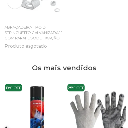
ABRAÇADEIRA TIPO D
STRINGUETTO GALVANIZADA 1"
COM PARAFUSODE FIXAÇÃO
PARA TUBOS
Produto esgotado
Os mais vendidos
19% OFF
25% OFF