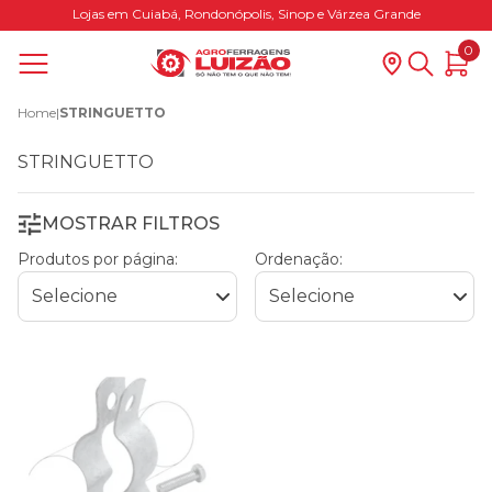
Lojas em Cuiabá, Rondonópolis, Sinop e Várzea Grande
0
Home
|
STRINGUETTO
STRINGUETTO
MOSTRAR FILTROS
Produtos por página:
Ordenação: