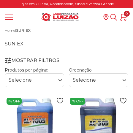
Lojas em Cuiabá, Rondonópolis, Sinop e Várzea Grande
0
Home
|
SUNIEX
SUNIEX
MOSTRAR FILTROS
Produtos por página:
Ordenação:
1% OFF
1% OFF