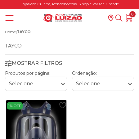
Lojas em Cuiabá, Rondonópolis, Sinop e Várzea Grande
0
Home
|
TAYCO
TAYCO
MOSTRAR FILTROS
Produtos por página:
Ordenação:
1% OFF