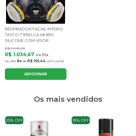
RESPIRADOR FACIAL INTEIRO
TAYCO T 9550 CA 48.890
SILICONE COM VISOR
ANTIEMBAÇANTE
R$ 1.045,26
R$ 1.034,67
no Pix
ou até
8x
de
R$ 155,44
com juros
ADICIONAR
Os mais vendidos
25% OFF
19% OFF