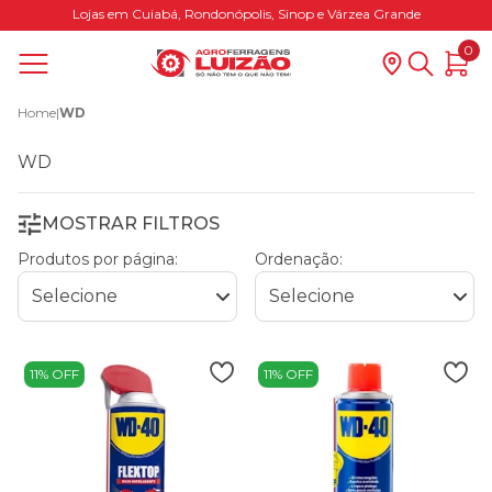
Lojas em Cuiabá, Rondonópolis, Sinop e Várzea Grande
0
Home
|
WD
WD
MOSTRAR FILTROS
Produtos por página:
Ordenação:
11% OFF
11% OFF