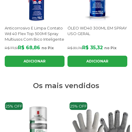
Anticorrosivo E Limpa Contato
ÓLEO WD40 300ML EM SPRAY
Wd 40 Flex Top 500Ml Spray
USO GERAL
Multiusos Com Bico Inteligente
R$ 68,86
R$ 35,32
R$ 77,51
no Pix
R$ 39,76
no Pix
ADICIONAR
ADICIONAR
Os mais vendidos
25% OFF
25% OFF