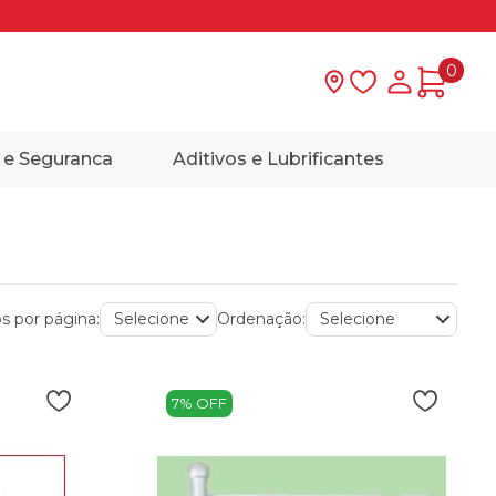
0
Lista de desejo
Minha con
 e Seguranca
Aditivos e Lubrificantes
s por página:
Ordenação:
7% OFF