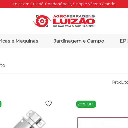
Lojas em Cuiabá, Rondonópolis, Sinop e Várzea Grande
ricas e Maquinas
Jardinagem e Campo
EPI
to
Produto
20% OFF