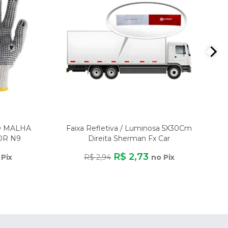
O MALHA
Faixa Refletiva / Luminosa 5X30Cm
OR N9
Direita Sherman Fx Car
ER
R$ 2,73
 Pix
R$ 2,94
no Pix