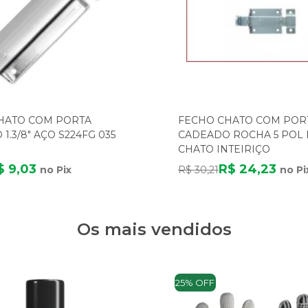
HATO COM PORTA
FECHO CHATO COM POR
1.3/8" AÇO S224FG 035
CADEADO ROCHA 5 POL 
CHATO INTEIRIÇO
$ 9,03
R$ 24,23
no Pix
R$ 30,21
no Pi
Os mais vendidos
25% OFF