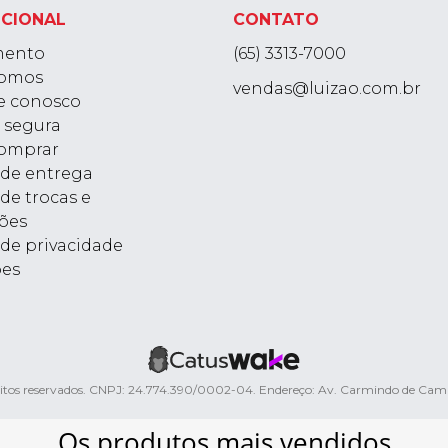
UCIONAL
CONTATO
mento
(65) 3313-7000
omos
vendas@luizao.com.br
e conosco
 segura
omprar
a de entrega
 de trocas e
ões
 de privacidade
ões
ireitos reservados. CNPJ: 24.774.390/0002-04. Endereço: Av. Carmindo de Ca