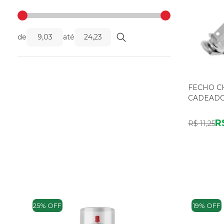
de
até
FECHO C
CADEADO 
R
R$ 11,25
25% OFF
19% OFF