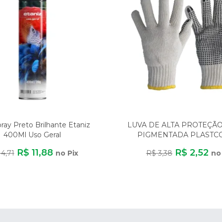
pray Preto Brilhante Etaniz
LUVA DE ALTA PROTEÇÃ
400Ml Uso Geral
PIGMENTADA PLASTC
ALGODÃO/POLIÉST
R$ 11,88
R$ 2,52
14,71
no Pix
R$ 3,38
no