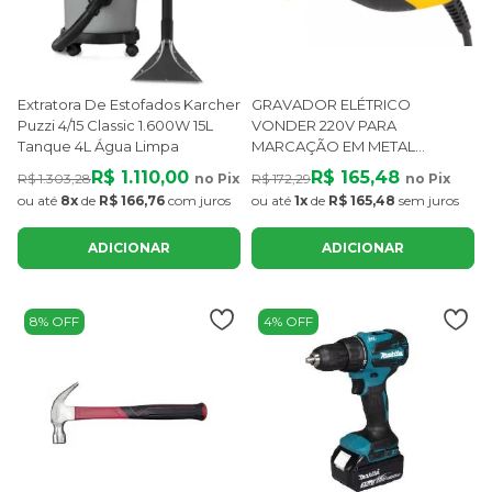
Extratora De Estofados Karcher
GRAVADOR ELÉTRICO
Puzzi 4/15 Classic 1.600W 15L
VONDER 220V PARA
Tanque 4L Água Limpa
MARCAÇÃO EM METAL
PLÁSTICO E MADEIRA
R$ 1.110,00
R$ 165,48
R$ 1.303,28
no Pix
R$ 172,29
no Pix
ou até
8x
de
R$ 166,76
com juros
ou até
1x
de
R$ 165,48
sem juros
ADICIONAR
ADICIONAR
8% OFF
4% OFF