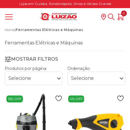
Lojas em Cuiabá, Rondonópolis, Sinop e Várzea Grande
0
Home
|
Ferramentas Elétricas e Máquinas
Ferramentas Elétricas e Máquinas
MOSTRAR FILTROS
Produtos por página:
Ordenação:
15% OFF
4% OFF