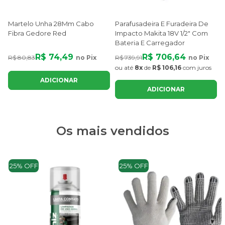
Martelo Unha 28Mm Cabo
Parafusadeira E Furadeira De
Fibra Gedore Red
Impacto Makita 18V 1/2" Com
Bateria E Carregador
R$ 74,49
R$ 706,64
R$ 80,83
no Pix
R$ 739,91
no Pix
ou até
8x
de
R$ 106,16
com juros
ADICIONAR
ADICIONAR
Os mais vendidos
25% OFF
25% OFF