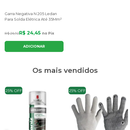
Garra Negativa N 205 Ledan
Para Solda Elétrica Até 35Mm²
R$ 24,45
R$ 26,92
no Pix
ADICIONAR
Os mais vendidos
25% OFF
25% OFF