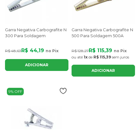
Garra Negativa Carbografite N
Garra Negativa Carbografite N
300 Para Soldagem
500 Para Soldagem 500A
R$ 44,19
R$ 115,39
R$ 48,63
no Pix
R$ 128,27
no Pix
ou até
1x
de
R$ 115,39
sem juros
ADICIONAR
ADICIONAR
9% OFF