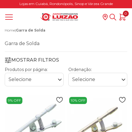
Lojas em Cuiabá, Rondonópolis, Sinop e Várzea Grande
0
Home
|
Garra de Solda
Garra de Solda
MOSTRAR FILTROS
Produtos por página:
Ordenação:
9% OFF
10% OFF