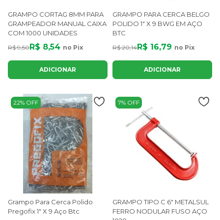
GRAMPO CORTAG 8MM PARA
GRAMPO PARA CERCA BELGO
GRAMPEADOR MANUAL CAIXA
POLIDO 1" X 9 BWG EM AÇO
COM 1000 UNIDADES
BTC
R$ 8,54
R$ 16,79
R$ 9,50
no Pix
R$ 20,14
no Pix
ADICIONAR
ADICIONAR
22% OFF
7% OFF
Grampo Para Cerca Polido
GRAMPO TIPO C 6" METALSUL
Pregofix 1" X 9 Aço Btc
FERRO NODULAR FUSO AÇO