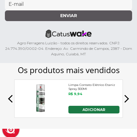
ENVIAR
Agro Ferragens Luizão - todos os direitos reservados. CNPJ:
24.774.390/0002-04. Endereço: Av. Carmindo de Campos, 2387 - Dom
Aquino, Cuiabá, MT