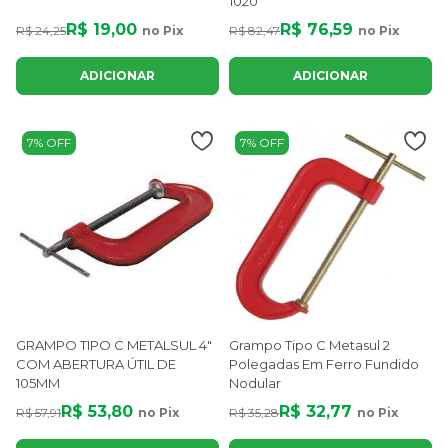
1020
R$ 19,00
R$ 76,59
R$ 24,25
no Pix
R$ 82,47
no Pix
ADICIONAR
ADICIONAR
7% OFF
7% OFF
GRAMPO TIPO C METALSUL 4"
Grampo Tipo C Metasul 2
COM ABERTURA ÚTIL DE
Polegadas Em Ferro Fundido
105MM
Nodular
R$ 53,80
R$ 32,77
R$ 57,91
no Pix
R$ 35,28
no Pix