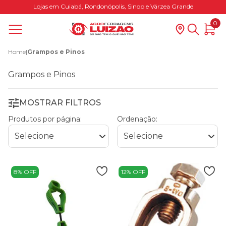
Lojas em Cuiabá, Rondonópolis, Sinop e Várzea Grande
0
Home
|
Grampos e Pinos
Grampos e Pinos
MOSTRAR FILTROS
Produtos por página:
Ordenação:
8% OFF
12% OFF