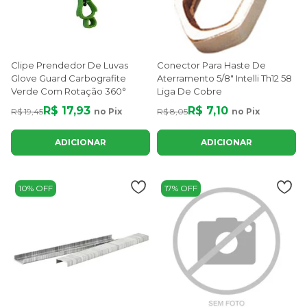
Clipe Prendedor De Luvas
Conector Para Haste De
Glove Guard Carbografite
Aterramento 5/8" Intelli Th12 58
Verde Com Rotação 360°
Liga De Cobre
R$ 17,93
R$ 7,10
R$ 19,45
no Pix
R$ 8,05
no Pix
ADICIONAR
ADICIONAR
10% OFF
17% OFF